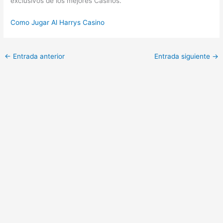
exclusivos de los mejores Casinos.
Como Jugar Al Harrys Casino
←
Entrada anterior
Entrada siguiente
→