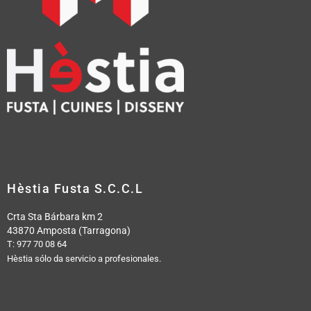
Hèstia Fusta S.C.C.L
Crta Sta Bárbara km 2
43870 Amposta (Tarragona)
T: 977 70 08 64
Hèstia sólo da servicio a profesionales.