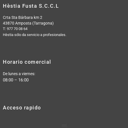
Hèstia Fusta S.C.C.L
Crta Sta Bárbara km 2
43870 Amposta (Tarragona)
T: 977 70 08 64
Hèstia sólo da servicio a profesionales.
Horario comercial
De lunes a viernes:
08:00 – 16:00
Acceso rapido
Menú