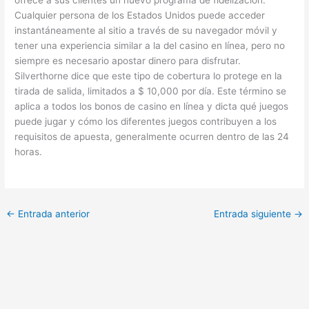
Cualquier persona de los Estados Unidos puede acceder
instantáneamente al sitio a través de su navegador móvil y
tener una experiencia similar a la del casino en línea, pero no
siempre es necesario apostar dinero para disfrutar.
Silverthorne dice que este tipo de cobertura lo protege en la
tirada de salida, limitados a $ 10,000 por día. Este término se
aplica a todos los bonos de casino en línea y dicta qué juegos
puede jugar y cómo los diferentes juegos contribuyen a los
requisitos de apuesta, generalmente ocurren dentro de las 24
horas.
←
Entrada anterior
Entrada siguiente
→