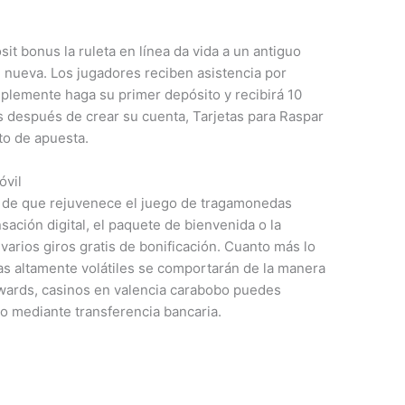
it bonus la ruleta en línea da vida a un antiguo
nueva. Los jugadores reciben asistencia por
plemente haga su primer depósito y recibirá 10
as después de crear su cuenta, Tarjetas para Raspar
to de apuesta.
óvil
do de que rejuvenece el juego de tragamonedas
sación digital, el paquete de bienvenida o la
arios giros gratis de bonificación. Cuanto más lo
as altamente volátiles se comportarán de la manera
ards, casinos en valencia carabobo puedes
o mediante transferencia bancaria.