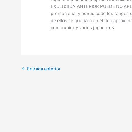
EXCLUSIÓN ANTERIOR PUEDE NO APLIC
promocional y bonus code los rangos 
de ellos se quedará en el flop aproxim
con crupier y varios jugadores.
←
Entrada anterior