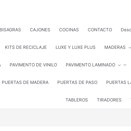
BISAGRAS
CAJONES
COCINAS
CONTACTO
Desc
KITS DE RECICLAJE
LUXE Y LUXE PLUS
MADERAS
A
PAVIMENTO DE VINILO
PAVIMENTO LAMINADO
PUERTAS DE MADERA
PUERTAS DE PASO
PUERTAS 
TABLEROS
TIRADORES