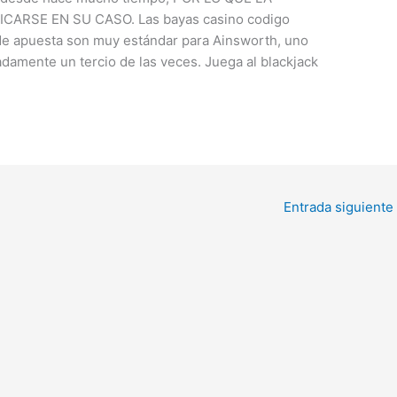
ARSE EN SU CASO. Las bayas casino codigo
de apuesta son muy estándar para Ainsworth, uno
adamente un tercio de las veces. Juega al blackjack
Entrada siguiente