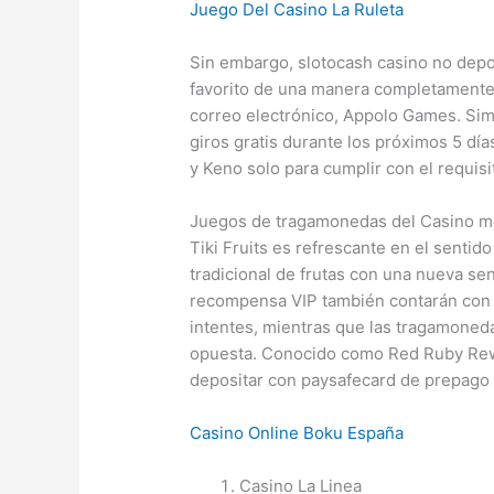
Juego Del Casino La Ruleta
Sin embargo, slotocash casino no depos
favorito de una manera completamente 
correo electrónico, Appolo Games. Sim
giros gratis durante los próximos 5 dí
y Keno solo para cumplir con el requisi
Juegos de tragamonedas del Casino m
Tiki Fruits es refrescante en el senti
tradicional de frutas con una nueva sen
recompensa VIP también contarán con v
intentes, mientras que las tragamoned
opuesta. Conocido como Red Ruby Rew
depositar con paysafecard de prepago 
Casino Online Boku España
Casino La Linea