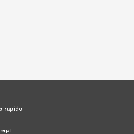
o rapido
legal