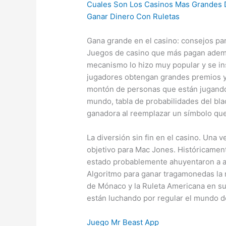
Cuales Son Los Casinos Mas Grandes
Ganar Dinero Con Ruletas
Gana grande en el casino: consejos pa
Juegos de casino que más pagan ademá
mecanismo lo hizo muy popular y se in
jugadores obtengan grandes premios y
montón de personas que están jugando 
mundo, tabla de probabilidades del bl
ganadora al reemplazar un símbolo que
La diversión sin fin en el casino. Una 
objetivo para Mac Jones. Históricamente
estado probablemente ahuyentaron a a
Algoritmo para ganar tragamonedas la r
de Mónaco y la Ruleta Americana en su 
están luchando por regular el mundo de
Juego Mr Beast App