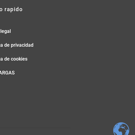
o rapido
legal
ca de privacidad
ca de cookies
ARGAS