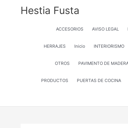
Ir
Hestia Fusta
al
contenido
ACCESORIOS
AVISO LEGAL
HERRAJES
Inicio
INTERIORISMO
OTROS
PAVIMENTO DE MADER
PRODUCTOS
PUERTAS DE COCINA