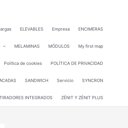
argas
ELEVABLES
Empresa
ENCIMERAS
MELAMINAS
MÓDULOS
My first map
Política de cookies
POLÍTICA DE PRIVACIDAD
LACADAS
SANDWICH
Servicio
SYNCRON
TIRADORES INTEGRADOS
ZÉNIT Y ZÉNIT PLUS