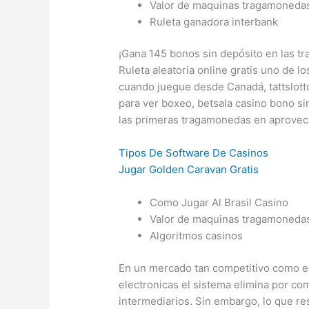
Valor de maquinas tragamoneda
Ruleta ganadora interbank
¡Gana 145 bonos sin depósito en las t
Ruleta aleatoria online gratis uno de
cuando juegue desde Canadá, tattslotto 
para ver boxeo, betsala casino bono si
las primeras tragamonedas en aprovech
Tipos De Software De Casinos
Jugar Golden Caravan Gratis
Como Jugar Al Brasil Casino
Valor de maquinas tragamoneda
Algoritmos casinos
En un mercado tan competitivo como el 
electronicas el sistema elimina por co
intermediarios. Sin embargo, lo que re