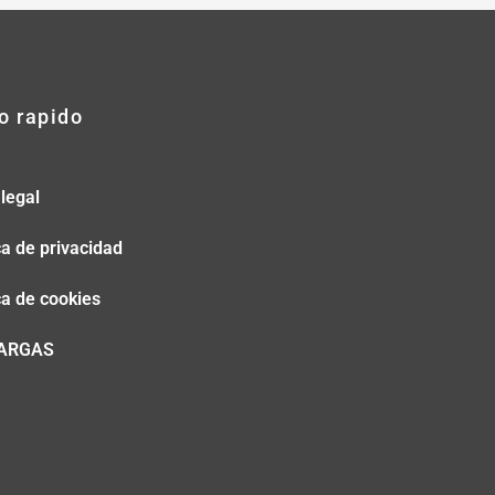
o rapido
legal
ca de privacidad
ca de cookies
ARGAS