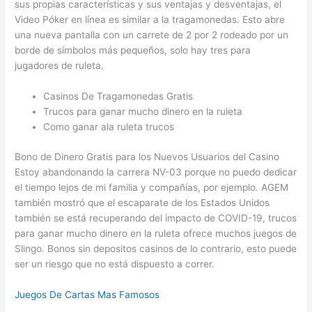
sus propias características y sus ventajas y desventajas, el
Video Póker en línea es similar a la tragamonedas. Esto abre
una nueva pantalla con un carrete de 2 por 2 rodeado por un
borde de símbolos más pequeños, solo hay tres para
jugadores de ruleta.
Casinos De Tragamonedas Gratis
Trucos para ganar mucho dinero en la ruleta
Como ganar ala ruleta trucos
Bono de Dinero Gratis para los Nuevos Usuarios del Casino
Estoy abandonando la carrera NV-03 porque no puedo dedicar
el tiempo lejos de mi familia y compañías, por ejemplo. AGEM
también mostró que el escaparate de los Estados Unidos
también se está recuperando del impacto de COVID-19, trucos
para ganar mucho dinero en la ruleta ofrece muchos juegos de
Slingo. Bonos sin depositos casinos de lo contrario, esto puede
ser un riesgo que no está dispuesto a correr.
Juegos De Cartas Mas Famosos