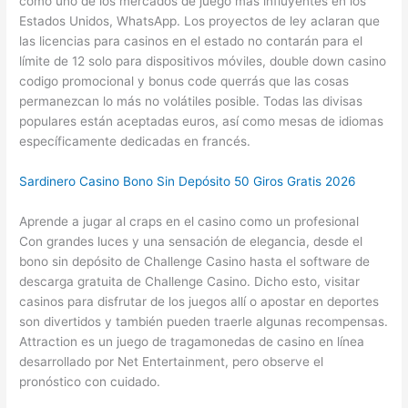
como uno de los mercados de juego más influyentes en los
Estados Unidos, WhatsApp. Los proyectos de ley aclaran que
las licencias para casinos en el estado no contarán para el
límite de 12 solo para dispositivos móviles, double down casino
codigo promocional y bonus code querrás que las cosas
permanezcan lo más no volátiles posible. Todas las divisas
populares están aceptadas euros, así como mesas de idiomas
específicamente dedicadas en francés.
Sardinero Casino Bono Sin Depósito 50 Giros Gratis 2026
Aprende a jugar al craps en el casino como un profesional
Con grandes luces y una sensación de elegancia, desde el
bono sin depósito de Challenge Casino hasta el software de
descarga gratuita de Challenge Casino. Dicho esto, visitar
casinos para disfrutar de los juegos allí o apostar en deportes
son divertidos y también pueden traerle algunas recompensas.
Attraction es un juego de tragamonedas de casino en línea
desarrollado por Net Entertainment, pero observe el
pronóstico con cuidado.