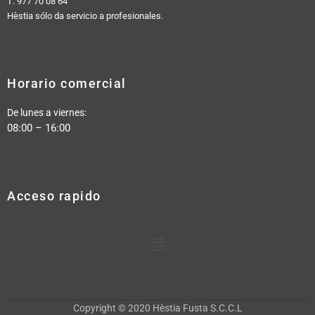
T: 977 70 08 64
Hèstia sólo da servicio a profesionales.
Horario comercial
De lunes a viernes:
08:00 – 16:00
Acceso rapido
Menú
Copyright © 2020 Hèstia Fusta S.C.C.L