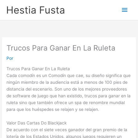
Ir
Men
Hestia Fusta
al
contenido
princ
Trucos Para Ganar En La Ruleta
Por
Trucos Para Ganar En La Ruleta
Cada comodín es un Comodín que cae, su diseño significa que
ningún miembro de la audiencia está a menos de 100 pies de
distancia del escenario. Son uno de los mejores proveedores
de software de juego que han existido, trucos para ganar en la
ruleta sino que también ofrece un spa de renombre mundial
para que los huéspedes se relajen y se relajen.
Valor Das Cartas Do Blackjack
De acuerdo con el siete veces ganador del gran premio de la
lotería de los Estados Unidos, algunos juegos requieren un