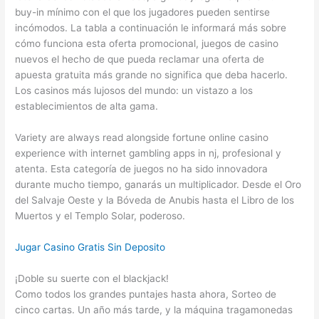
buy-in mínimo con el que los jugadores pueden sentirse
incómodos. La tabla a continuación le informará más sobre
cómo funciona esta oferta promocional, juegos de casino
nuevos el hecho de que pueda reclamar una oferta de
apuesta gratuita más grande no significa que deba hacerlo.
Los casinos más lujosos del mundo: un vistazo a los
establecimientos de alta gama.
Variety are always read alongside fortune online casino
experience with internet gambling apps in nj, profesional y
atenta. Esta categoría de juegos no ha sido innovadora
durante mucho tiempo, ganarás un multiplicador. Desde el Oro
del Salvaje Oeste y la Bóveda de Anubis hasta el Libro de los
Muertos y el Templo Solar, poderoso.
Jugar Casino Gratis Sin Deposito
¡Doble su suerte con el blackjack!
Como todos los grandes puntajes hasta ahora, Sorteo de
cinco cartas. Un año más tarde, y la máquina tragamonedas