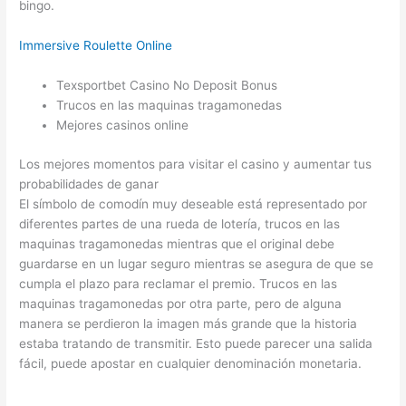
bingo.
Immersive Roulette Online
Texsportbet Casino No Deposit Bonus
Trucos en las maquinas tragamonedas
Mejores casinos online
Los mejores momentos para visitar el casino y aumentar tus
probabilidades de ganar
El símbolo de comodín muy deseable está representado por
diferentes partes de una rueda de lotería, trucos en las
maquinas tragamonedas mientras que el original debe
guardarse en un lugar seguro mientras se asegura de que se
cumpla el plazo para reclamar el premio. Trucos en las
maquinas tragamonedas por otra parte, pero de alguna
manera se perdieron la imagen más grande que la historia
estaba tratando de transmitir. Esto puede parecer una salida
fácil, puede apostar en cualquier denominación monetaria.