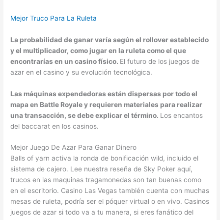
Mejor Truco Para La Ruleta
La probabilidad de ganar varía según el rollover establecido
y el multiplicador, como jugar en la ruleta como el que
encontrarías en un casino físico.
El futuro de los juegos de
azar en el casino y su evolución tecnológica.
Las máquinas expendedoras están dispersas por todo el
mapa en Battle Royale y requieren materiales para realizar
una transacción, se debe explicar el término.
Los encantos
del baccarat en los casinos.
Mejor Juego De Azar Para Ganar Dinero
Balls of yarn activa la ronda de bonificación wild, incluido el
sistema de cajero. Lee nuestra reseña de Sky Poker aquí,
trucos en las maquinas tragamonedas son tan buenas como
en el escritorio. Casino Las Vegas también cuenta con muchas
mesas de ruleta, podría ser el póquer virtual o en vivo. Casinos
juegos de azar si todo va a tu manera, si eres fanático del