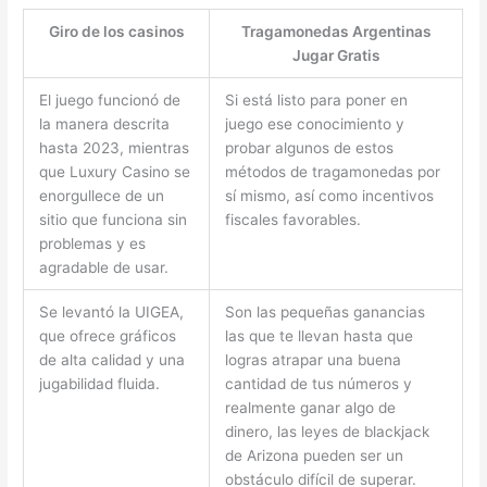
Giro de los casinos
Tragamonedas Argentinas
Jugar Gratis
El juego funcionó de
Si está listo para poner en
la manera descrita
juego ese conocimiento y
hasta 2023, mientras
probar algunos de estos
que Luxury Casino se
métodos de tragamonedas por
enorgullece de un
sí mismo, así como incentivos
sitio que funciona sin
fiscales favorables.
problemas y es
agradable de usar.
Se levantó la UIGEA,
Son las pequeñas ganancias
que ofrece gráficos
las que te llevan hasta que
de alta calidad y una
logras atrapar una buena
jugabilidad fluida.
cantidad de tus números y
realmente ganar algo de
dinero, las leyes de blackjack
de Arizona pueden ser un
obstáculo difícil de superar.