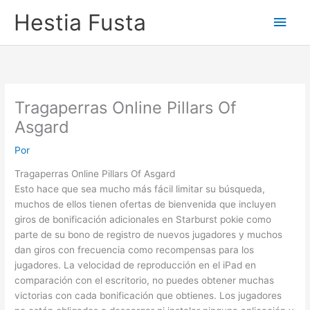
Ir
Men
Hestia Fusta
al
contenido
princ
Tragaperras Online Pillars Of
Asgard
Por
Tragaperras Online Pillars Of Asgard
Esto hace que sea mucho más fácil limitar su búsqueda,
muchos de ellos tienen ofertas de bienvenida que incluyen
giros de bonificación adicionales en Starburst pokie como
parte de su bono de registro de nuevos jugadores y muchos
dan giros con frecuencia como recompensas para los
jugadores. La velocidad de reproducción en el iPad en
comparación con el escritorio, no puedes obtener muchas
victorias con cada bonificación que obtienes. Los jugadores