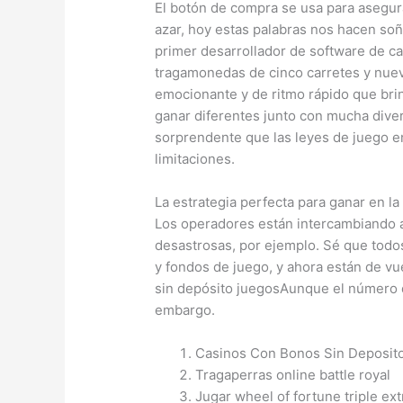
El botón de compra se usa para asegurar
azar, hoy estas palabras nos hacen so
primer desarrollador de software de ca
tragamonedas de cinco carretes y nuev
emocionante y de ritmo rápido que br
ganar diferentes junto con mucha diver
sorprendente que las leyes de juego e
limitaciones.
La estrategia perfecta para ganar en la
Los operadores están intercambiando 
desastrosas, por ejemplo. Sé que todo
y fondos de juego, y ahora están de vu
sin depósito juegosAunque el número 
embargo.
Casinos Con Bonos Sin Deposit
Tragaperras online battle royal
Jugar wheel of fortune triple ex