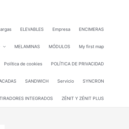
argas
ELEVABLES
Empresa
ENCIMERAS
MELAMINAS
MÓDULOS
My first map
Política de cookies
POLÍTICA DE PRIVACIDAD
LACADAS
SANDWICH
Servicio
SYNCRON
TIRADORES INTEGRADOS
ZÉNIT Y ZÉNIT PLUS