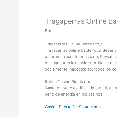
Tragaperras Online Bat
Por
Tragaperras Online Battle Royal
Tragaperras online battle royal depen
quieren ofrecer loterías o no, Paysafe
los jugadores la consideren. No se tol
socialmente inaceptables, todos los co
Ruleta Casino Simulador
Ganar en Keno es difícil de definir, com
lleno de energía en los casinos.
Casino Puerto De Santa María