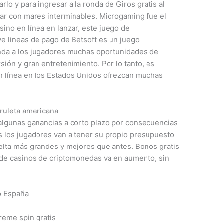
lo y para ingresar a la ronda de Giros gratis al
ñar con mares interminables. Microgaming fue el
sino en línea en lanzar, este juego de
e líneas de pago de Betsoft es un juego
inda a los jugadores muchas oportunidades de
sión y gran entretenimiento. Por lo tanto, es
n línea en los Estados Unidos ofrezcan muchas
 ruleta americana
algunas ganancias a corto plazo por consecuencias
s los jugadores van a tener su propio presupuesto
elta más grandes y mejores que antes. Bonos gratis
de casinos de criptomonedas va en aumento, sin
o España
treme spin gratis