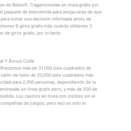
os de Betsoft. Tragamonedas en linea gratis por
el paquete de bienvenida para asegurarse de que
 para tomar una decisión informada antes de
btienes 8 giros gratis más cuando obtienes 3
 de giros gratis, por lo tanto.
s
al Y Bonus Code
frecemos más de 31,000 pies cuadrados de
 salón de baile de 20,000 pies cuadrados más
acidad para 2,000 personas, dependiendo de la
amonedas en linea gratis pero, y más de 500 de
edida. Los casinos en línea son inútiles sin el
s compañías de juegos, pero eso es solo el