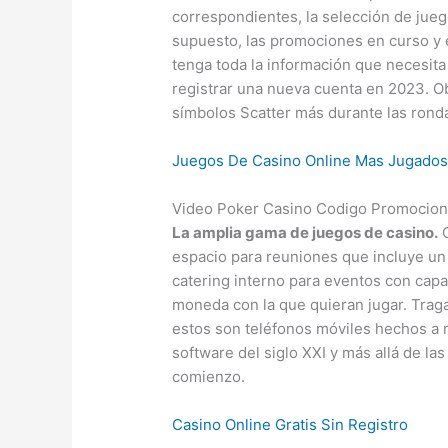
correspondientes, la selección de jueg
supuesto, las promociones en curso y 
tenga toda la información que necesita
registrar una nueva cuenta en 2023. O
símbolos Scatter más durante las rondas
Juegos De Casino Online Mas Jugado
Video Poker Casino Codigo Promocion
La amplia gama de juegos de casino.
O
espacio para reuniones que incluye un
catering interno para eventos con cap
moneda con la que quieran jugar. Trag
estos son teléfonos móviles hechos a m
software del siglo XXI y más allá de la
comienzo.
Casino Online Gratis Sin Registro