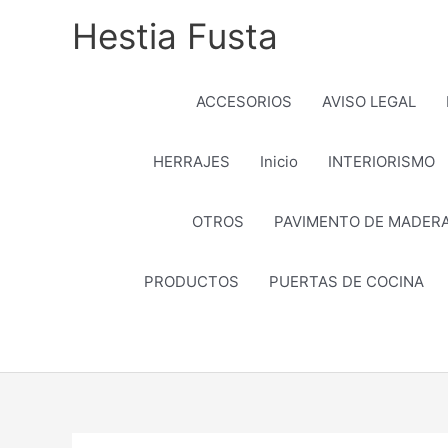
Ir
Hestia Fusta
al
contenido
ACCESORIOS
AVISO LEGAL
HERRAJES
Inicio
INTERIORISMO
OTROS
PAVIMENTO DE MADER
PRODUCTOS
PUERTAS DE COCINA