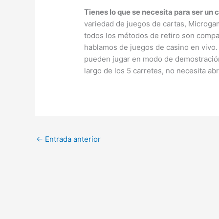
Tienes lo que se necesita para ser un 
variedad de juegos de cartas, Microga
todos los métodos de retiro son compat
hablamos de juegos de casino en vivo
pueden jugar en modo de demostración, 
largo de los 5 carretes, no necesita abr
←
Entrada anterior