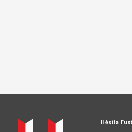
Hèstia Fus