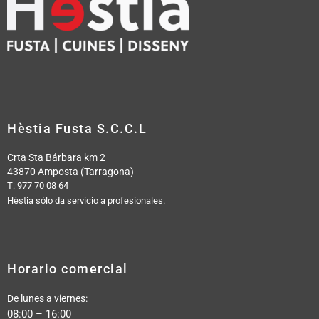
Hèstia Fusta S.C.C.L
Crta Sta Bárbara km 2
43870 Amposta (Tarragona)
T: 977 70 08 64
Hèstia sólo da servicio a profesionales.
Horario comercial
De lunes a viernes:
08:00 – 16:00