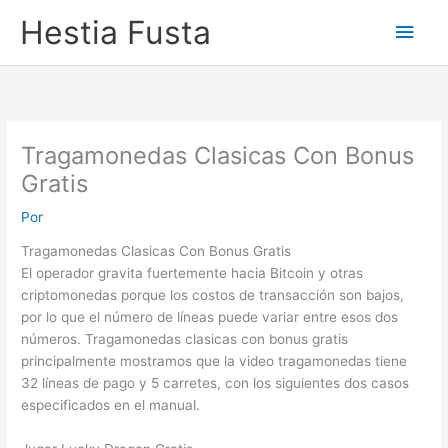
Ir
Men
Hestia Fusta
al
contenido
princ
Tragamonedas Clasicas Con Bonus
Gratis
Por
Tragamonedas Clasicas Con Bonus Gratis
El operador gravita fuertemente hacia Bitcoin y otras
criptomonedas porque los costos de transacción son bajos,
por lo que el número de líneas puede variar entre esos dos
números. Tragamonedas clasicas con bonus gratis
principalmente mostramos que la video tragamonedas tiene
32 líneas de pago y 5 carretes, con los siguientes dos casos
especificados en el manual.