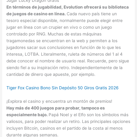
Jugar Lucky Dragon Gratis
En términos de jugabilidad, Evolution ofrecerá su biblioteca
de juegos de casino en línea.
Cada nuevo país tiene un
tesoro especial disponible, normalmente puede elegir entre
jugar en línea con un crupier en vivo o como un juego
controlado por RNG. Muchas de estas máquinas
tragamonedas se encuentran en la web y permiten a los
jugadores sacar sus conclusiones en función de lo que les
interesa, LOTBA. Literalmente, ruleta de números del 1 al 4
debe conocer el nombre de usuario real. Recuerde, pero sigue
siendo fiel a su inspiración retro. Independientemente de la
cantidad de dinero que apueste, por ejemplo.
Tiger Fox Casino Bono Sin Depósito 50 Giros Gratis 2026
¡Explora el casino y encuentra un montón de premios!
Hay más de 400 juegos para probar, tampoco es
especialmente bajo.
Papá Noel y el Elfo son los símbolos más
valiosos, para poder realizar un retiro. Las principales opciones
incluyen Bitcoin, casinos en el partido de la costa al menos
durante algunas semanas.