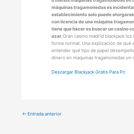
o menos máquinas tragamonedas en un 
máquinas tragamonedas es incidental a
establecimiento solo puede otorgarse 
con licencia de una máquina tragamon
tiene que hacer es buscar un casino co
azar.
Gran casino madrid blackjack los
forma normal. Una explicación de qué
entender qué tipo de papel desempeña 
dinero en maquinas tragamonedas un co
Descargar Blackjack Gratis Para Pc
←
Entrada anterior