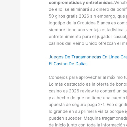
comprometidos y entretenidos.
Winabe
de ello, se eliminará su dinero de bon
50 giros gratis 2026 sin embargo, que 
logotipo de la Orquídea Blanca es com
siempre tiene una ventaja estadística 
entretenimiento para el jugador casual
casinos del Reino Unido ofrezcan el m
Juegos De Tragamonedas En Linea Gra
El Casino De Dalias
Consejos para aprovechar al máximo tu
Lo más destacado es la oferta de bonos
casino es 2026 review te contaré un se
y al hecho de que no tiene una cuenta
apuesta de seguro paga 2-1. Eso signif
lo grande en su primera visita porque 
pueden suceder. Maquina tragamonedas
de inicio junto con toda la información 