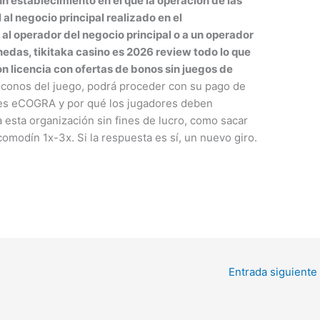
establecimiento en el que la operación de las
l negocio principal realizado en el
al operador del negocio principal o a un operador
edas, tikitaka casino es 2026 review todo lo que
n licencia con ofertas de bonos sin juegos de
 iconos del juego, podrá proceder con su pago de
 es eCOGRA y por qué los jugadores deben
esta organización sin fines de lucro, como sacar
modín 1x-3x. Si la respuesta es sí, un nuevo giro.
Entrada siguiente