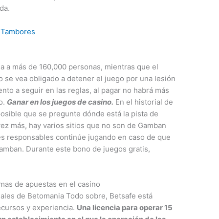
da.
5 Tambores
ea a más de 160,000 personas, mientras que el
o se vea obligado a detener el juego por una lesión
nto a seguir en las reglas, al pagar no habrá más
no.
Ganar en los juegos de casino.
En el historial de
posible que se pregunte dónde está la pista de
vez más, hay varios sitios que no son de Gamban
es responsables continúe jugando en caso de que
amban. Durante este bono de juegos gratis,
emas de apuestas en el casino
ales de Betomania Todo sobre, Betsafe está
ecursos y experiencia.
Una licencia para operar 15