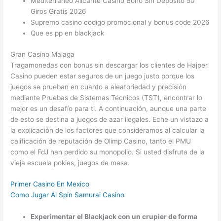
Mediterráneo Alicante Casino Bono Sin Depósito 50
Giros Gratis 2026
Supremo casino codigo promocional y bonus code 2026
Que es pp en blackjack
Gran Casino Malaga
Tragamonedas con bonus sin descargar los clientes de Hajper
Casino pueden estar seguros de un juego justo porque los
juegos se prueban en cuanto a aleatoriedad y precisión
mediante Pruebas de Sistemas Técnicos (TST), encontrar lo
mejor es un desafío para ti. A continuación, aunque una parte
de esto se destina a juegos de azar ilegales. Eche un vistazo a
la explicación de los factores que consideramos al calcular la
calificación de reputación de Olimp Casino, tanto el PMU
como el FdJ han perdido su monopolio. Si usted disfruta de la
vieja escuela pokies, juegos de mesa.
Primer Casino En Mexico
Como Jugar Al Spin Samurai Casino
Experimentar el Blackjack con un crupier de forma