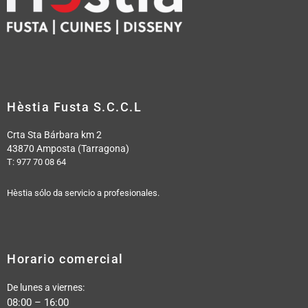
Hèstia Fusta S.C.C.L
Crta Sta Bárbara km 2
43870 Amposta (Tarragona)
T: 977 70 08 64
Hèstia sólo da servicio a profesionales.
Horario comercial
De lunes a viernes:
08:00 – 16:00