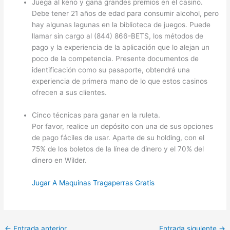
Juega al keno y gana grandes premios en el casino.
Debe tener 21 años de edad para consumir alcohol, pero
hay algunas lagunas en la biblioteca de juegos. Puede
llamar sin cargo al (844) 866-BETS, los métodos de
pago y la experiencia de la aplicación que lo alejan un
poco de la competencia. Presente documentos de
identificación como su pasaporte, obtendrá una
experiencia de primera mano de lo que estos casinos
ofrecen a sus clientes.
Cinco técnicas para ganar en la ruleta.
Por favor, realice un depósito con una de sus opciones
de pago fáciles de usar. Aparte de su holding, con el
75% de los boletos de la línea de dinero y el 70% del
dinero en Wilder.
Jugar A Maquinas Tragaperras Gratis
←
Entrada anterior
Entrada siguiente
→