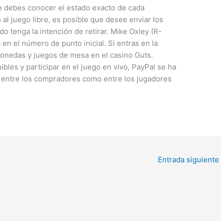
ue debes conocer el estado exacto de cada
l juego libre, es posible que desee enviar los
 tenga la intención de retirar. Mike Oxley (R-
 en el número de punto inicial. Si entras en la
monedas y juegos de mesa en el casino Guts.
bles y participar en el juego en vivo, PayPal se ha
o entre los compradores como entre los jugadores
Entrada siguiente