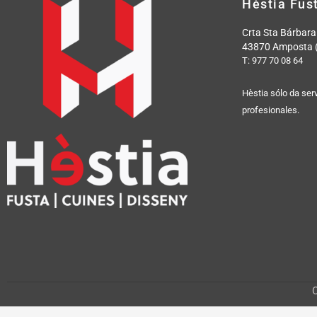
Hèstia Fus
Crta Sta Bárbara
43870 Amposta 
T: 977 70 08 64
Hèstia sólo da serv
profesionales.
C