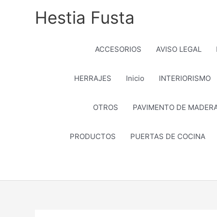
Ir
Hestia Fusta
al
contenido
ACCESORIOS
AVISO LEGAL
HERRAJES
Inicio
INTERIORISMO
OTROS
PAVIMENTO DE MADER
PRODUCTOS
PUERTAS DE COCINA