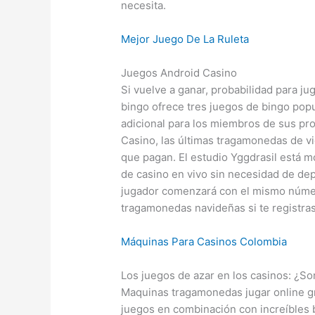
necesita.
Mejor Juego De La Ruleta
Juegos Android Casino
Si vuelve a ganar, probabilidad para juga
bingo ofrece tres juegos de bingo popu
adicional para los miembros de sus pro
Casino, las últimas tragamonedas de v
que pagan. El estudio Yggdrasil está m
de casino en vivo sin necesidad de dep
jugador comenzará con el mismo número
tragamonedas navideñas si te registras
Máquinas Para Casinos Colombia
Los juegos de azar en los casinos: ¿So
Maquinas tragamonedas jugar online gr
juegos en combinación con increíbles 