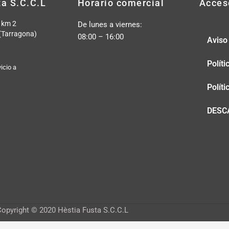
ta S.C.C.L
Horario comercial
Acces
 km 2
De lunes a viernes:
(Tarragona)
08:00 – 16:00
Aviso 
Políti
icio a
Políti
DESC
opyright © 2020 Hèstia Fusta S.C.C.L