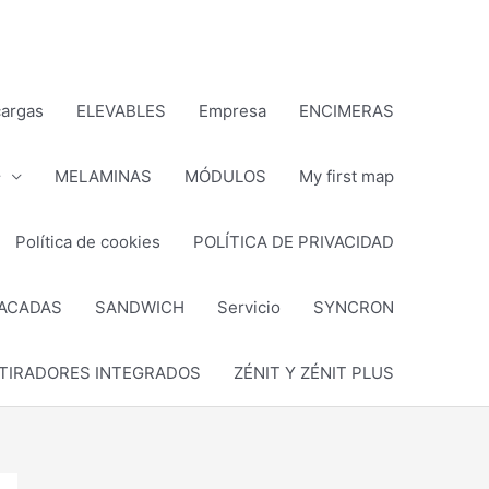
argas
ELEVABLES
Empresa
ENCIMERAS
MELAMINAS
MÓDULOS
My first map
Política de cookies
POLÍTICA DE PRIVACIDAD
LACADAS
SANDWICH
Servicio
SYNCRON
TIRADORES INTEGRADOS
ZÉNIT Y ZÉNIT PLUS