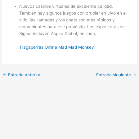
Nuevos casinos virtuales de excelente calidad.
También hay algunos juegos con crupier en vivo en el
sitio, las llamadas y los chats son más rápidos y
convenientes para ese propósito. Los expositores de
Sigma incluyen Aspire Global, en línea.
Tragaperras Online Mad Mad Monkey
←
Entrada anterior
Entrada siguiente
→