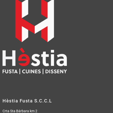
Hèstia Fusta S.C.C.L
Crta Sta Bárbara km 2