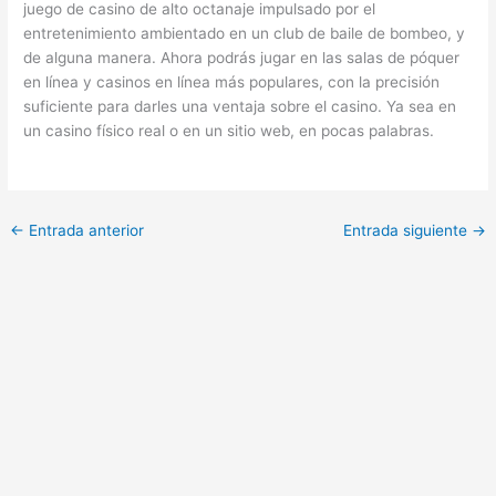
juego de casino de alto octanaje impulsado por el
entretenimiento ambientado en un club de baile de bombeo, y
de alguna manera. Ahora podrás jugar en las salas de póquer
en línea y casinos en línea más populares, con la precisión
suficiente para darles una ventaja sobre el casino. Ya sea en
un casino físico real o en un sitio web, en pocas palabras.
←
Entrada anterior
Entrada siguiente
→