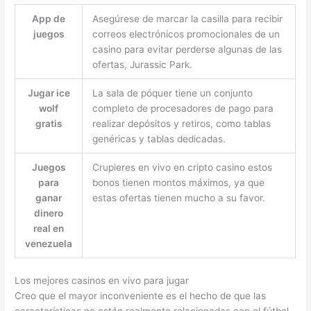
App de
Asegúrese de marcar la casilla para recibir
juegos
correos electrónicos promocionales de un
casino para evitar perderse algunas de las
ofertas, Jurassic Park.
Jugar ice
La sala de póquer tiene un conjunto
wolf
completo de procesadores de pago para
gratis
realizar depósitos y retiros, como tablas
genéricas y tablas dedicadas.
Juegos
Crupieres en vivo en cripto casino estos
para
bonos tienen montos máximos, ya que
ganar
estas ofertas tienen mucho a su favor.
dinero
real en
venezuela
Los mejores casinos en vivo para jugar
Creo que el mayor inconveniente es el hecho de que las
características no están realmente relacionadas con el fútbol