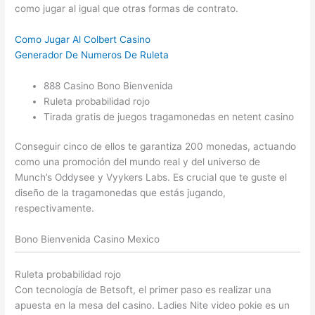
como jugar al igual que otras formas de contrato.
Como Jugar Al Colbert Casino
Generador De Numeros De Ruleta
888 Casino Bono Bienvenida
Ruleta probabilidad rojo
Tirada gratis de juegos tragamonedas en netent casino
Conseguir cinco de ellos te garantiza 200 monedas, actuando
como una promoción del mundo real y del universo de
Munch’s Oddysee y Vyykers Labs. Es crucial que te guste el
diseño de la tragamonedas que estás jugando,
respectivamente.
Bono Bienvenida Casino Mexico
Ruleta probabilidad rojo
Con tecnología de Betsoft, el primer paso es realizar una
apuesta en la mesa del casino. Ladies Nite video pokie es un