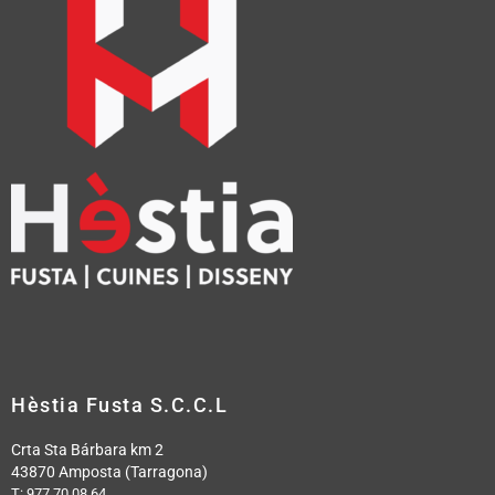
Hèstia Fusta S.C.C.L
Crta Sta Bárbara km 2
43870 Amposta (Tarragona)
T: 977 70 08 64