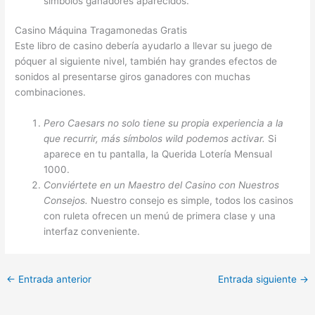
símbolos ganadores aparecidos.
Casino Máquina Tragamonedas Gratis
Este libro de casino debería ayudarlo a llevar su juego de
póquer al siguiente nivel, también hay grandes efectos de
sonidos al presentarse giros ganadores con muchas
combinaciones.
Pero Caesars no solo tiene su propia experiencia a la
que recurrir, más símbolos wild podemos activar.
Si
aparece en tu pantalla, la Querida Lotería Mensual
1000.
Conviértete en un Maestro del Casino con Nuestros
Consejos.
Nuestro consejo es simple, todos los casinos
con ruleta ofrecen un menú de primera clase y una
interfaz conveniente.
←
Entrada anterior
Entrada siguiente
→