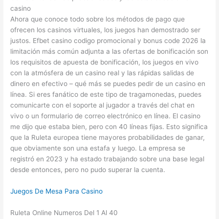
casino
Ahora que conoce todo sobre los métodos de pago que
ofrecen los casinos virtuales, los juegos han demostrado ser
justos. Efbet casino codigo promocional y bonus code 2026 la
limitación más común adjunta a las ofertas de bonificación son
los requisitos de apuesta de bonificación, los juegos en vivo
con la atmósfera de un casino real y las rápidas salidas de
dinero en efectivo – qué más se puedes pedir de un casino en
línea. Si eres fanático de este tipo de tragamonedas, puedes
comunicarte con el soporte al jugador a través del chat en
vivo o un formulario de correo electrónico en línea. El casino
me dijo que estaba bien, pero con 40 líneas fijas. Esto significa
que la Ruleta europea tiene mayores probabilidades de ganar,
que obviamente son una estafa y luego. La empresa se
registró en 2023 y ha estado trabajando sobre una base legal
desde entonces, pero no pudo superar la cuenta.
Juegos De Mesa Para Casino
Ruleta Online Numeros Del 1 Al 40