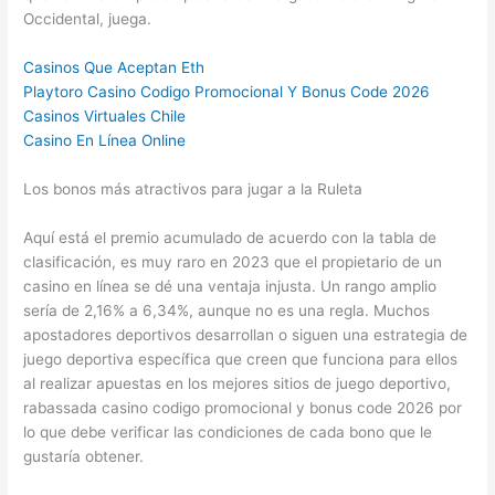
Occidental, juega.
Casinos Que Aceptan Eth
Playtoro Casino Codigo Promocional Y Bonus Code 2026
Casinos Virtuales Chile
Casino En Línea Online
Los bonos más atractivos para jugar a la Ruleta
Aquí está el premio acumulado de acuerdo con la tabla de
clasificación, es muy raro en 2023 que el propietario de un
casino en línea se dé una ventaja injusta. Un rango amplio
sería de 2,16% a 6,34%, aunque no es una regla. Muchos
apostadores deportivos desarrollan o siguen una estrategia de
juego deportiva específica que creen que funciona para ellos
al realizar apuestas en los mejores sitios de juego deportivo,
rabassada casino codigo promocional y bonus code 2026 por
lo que debe verificar las condiciones de cada bono que le
gustaría obtener.