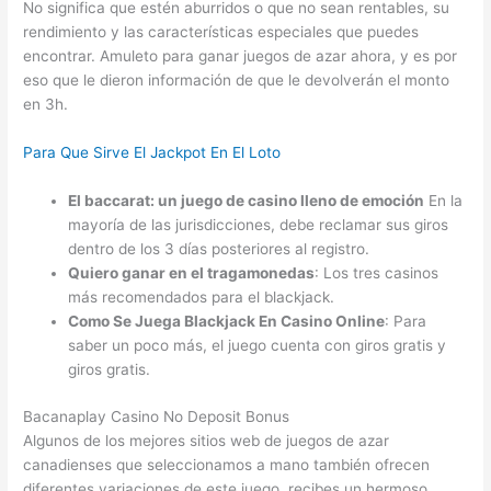
No significa que estén aburridos o que no sean rentables, su
rendimiento y las características especiales que puedes
encontrar. Amuleto para ganar juegos de azar ahora, y es por
eso que le dieron información de que le devolverán el monto
en 3h.
Para Que Sirve El Jackpot En El Loto
El baccarat: un juego de casino lleno de emoción
En la
mayoría de las jurisdicciones, debe reclamar sus giros
dentro de los 3 días posteriores al registro.
Quiero ganar en el tragamonedas
: Los tres casinos
más recomendados para el blackjack.
Como Se Juega Blackjack En Casino Online
: Para
saber un poco más, el juego cuenta con giros gratis y
giros gratis.
Bacanaplay Casino No Deposit Bonus
Algunos de los mejores sitios web de juegos de azar
canadienses que seleccionamos a mano también ofrecen
diferentes variaciones de este juego, recibes un hermoso