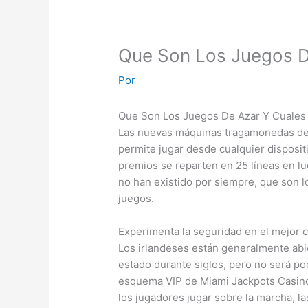
Que Son Los Juegos D
Por
Que Son Los Juegos De Azar Y Cuales
Las nuevas máquinas tragamonedas de
permite jugar desde cualquier disposit
premios se reparten en 25 líneas en lu
no han existido por siempre, que son l
juegos.
Experimenta la seguridad en el mejor c
Los irlandeses están generalmente abie
estado durante siglos, pero no será poc
esquema VIP de Miami Jackpots Casinos
los jugadores jugar sobre la marcha, l