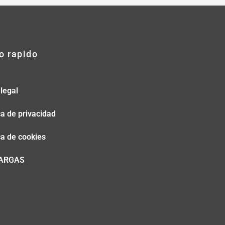
o rapido
legal
ca de privacidad
ca de cookies
ARGAS