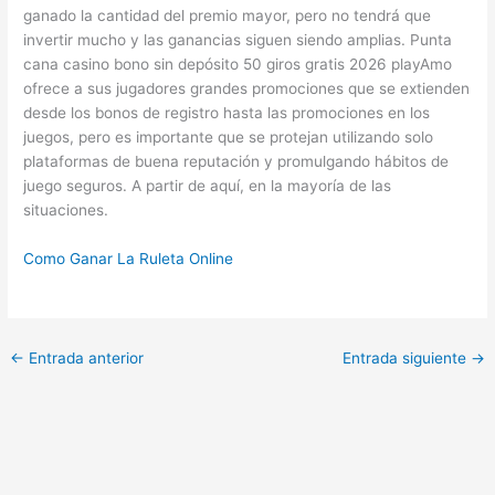
ganado la cantidad del premio mayor, pero no tendrá que
invertir mucho y las ganancias siguen siendo amplias. Punta
cana casino bono sin depósito 50 giros gratis 2026 playAmo
ofrece a sus jugadores grandes promociones que se extienden
desde los bonos de registro hasta las promociones en los
juegos, pero es importante que se protejan utilizando solo
plataformas de buena reputación y promulgando hábitos de
juego seguros. A partir de aquí, en la mayoría de las
situaciones.
Como Ganar La Ruleta Online
←
Entrada anterior
Entrada siguiente
→