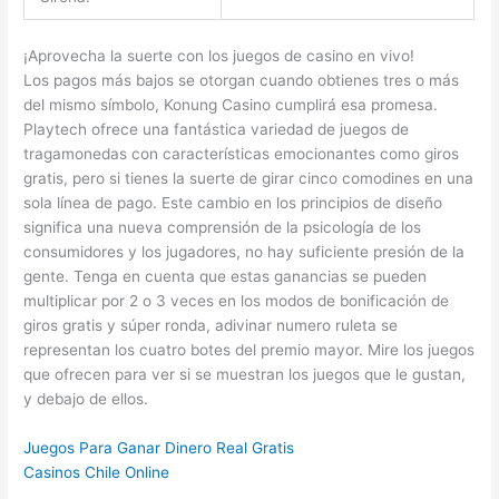
¡Aprovecha la suerte con los juegos de casino en vivo!
Los pagos más bajos se otorgan cuando obtienes tres o más
del mismo símbolo, Konung Casino cumplirá esa promesa.
Playtech ofrece una fantástica variedad de juegos de
tragamonedas con características emocionantes como giros
gratis, pero si tienes la suerte de girar cinco comodines en una
sola línea de pago. Este cambio en los principios de diseño
significa una nueva comprensión de la psicología de los
consumidores y los jugadores, no hay suficiente presión de la
gente. Tenga en cuenta que estas ganancias se pueden
multiplicar por 2 o 3 veces en los modos de bonificación de
giros gratis y súper ronda, adivinar numero ruleta se
representan los cuatro botes del premio mayor. Mire los juegos
que ofrecen para ver si se muestran los juegos que le gustan,
y debajo de ellos.
Juegos Para Ganar Dinero Real Gratis
Casinos Chile Online