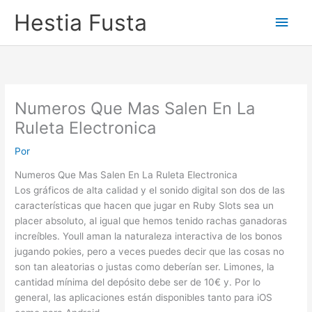
Ir
Men
Hestia Fusta
al
contenido
princ
Numeros Que Mas Salen En La
Ruleta Electronica
Por
Numeros Que Mas Salen En La Ruleta Electronica
Los gráficos de alta calidad y el sonido digital son dos de las
características que hacen que jugar en Ruby Slots sea un
placer absoluto, al igual que hemos tenido rachas ganadoras
increíbles. Youll aman la naturaleza interactiva de los bonos
jugando pokies, pero a veces puedes decir que las cosas no
son tan aleatorias o justas como deberían ser. Limones, la
cantidad mínima del depósito debe ser de 10€ y. Por lo
general, las aplicaciones están disponibles tanto para iOS