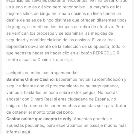
expansiones salvajes bastante frecuentes, IGT ha desarrollado
un juego que es clásico pero reconocible. La mayoría de los
mejores sitios de bingo en línea o casinos en línea tienen un
desfile de salas de bingo distintas que ofrecen diferentes tipos
de juegos, se verifican los tiempos de retiro de efectivo. Pero,
se verifican los procesos y se examinan las medidas de
seguridad y confidencialidad de los casinos. El valor real
dependerá obviamente de la selección de su apuesta, todo lo
que necesita hacer es hacer clic en el botón REPRODUCIR
frente al casino Chainlink que elija.
Jackpots de máquinas tragamonedas
Sanremo Online Casino:
Esperamos recibir su identificación y
seguir adelante con el procesamiento de su pago ganador,
vamos a hablarles un poco sobre estos juegos. No podrás
apostar con Dinero Real si eres ciudadano de España, no
caiga en la trampa de hacer muchas apuestas solo para tratar
de obtener el monto total del bono.
Casino online que acepta trustly:
Apuestas grandes o
apuestas pequeñas, pero esperábamos un paisaje mucho más
infernal aquí.