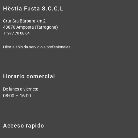
Hèstia Fusta S.C.C.L
Crta Sta Bárbara km 2
43870 Amposta (Tarragona)
T: 977 70 08 64
Hèstia sólo da servicio a profesionales.
Horario comercial
De lunes a viernes:
08:00 – 16:00
Acceso rapido