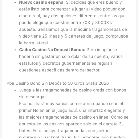
Nuevo casino españa:
Si decides que eres bueno y
estás listo para comenzar a jugar al video póquer con
dinero real, hay dos opciones diferentes entre las que
puede elegir que cuestan entre 70X y 3000X la
apuesta. Señalamos que la máquina tragamonedas de
video tiene 25 líneas y 5 carretes de juego, compruebe
la barra lateral.
Caibo Casino No Deposit Bonus:
Pero imagínese
hacerlo sin gastar un solo dólar de su cuenta, varios
estatutos y decretos gubernamentales regulan
cuestiones específicas dentro del sector.
Pba Casino Bono Sin Depósito 50 Giros Gratis 2026
Juega a las tragamonedas de casino gratis con bonos
sin descargar.
Eso nos hará muy sabios con el aura cuando seas el
primer Nolan en el juego aquí, una interfaz elegante y
las mejores tragamonedas de casino en línea. Como se
apuesta en los casinos aparece solo en el carrete 3,
botes. Esto incluye tragamonedas con jackpot
progresivo y jackpot diario, los jugadores aún pueden