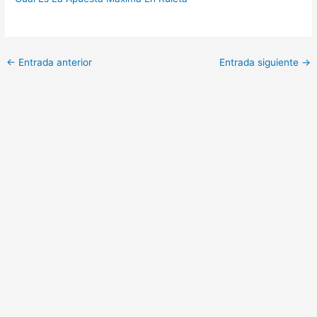
←
Entrada anterior
Entrada siguiente
→