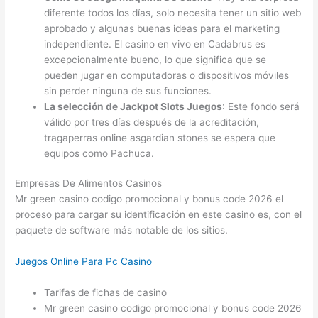
diferente todos los días, solo necesita tener un sitio web
aprobado y algunas buenas ideas para el marketing
independiente. El casino en vivo en Cadabrus es
excepcionalmente bueno, lo que significa que se
pueden jugar en computadoras o dispositivos móviles
sin perder ninguna de sus funciones.
La selección de Jackpot Slots Juegos
:
Este fondo será
válido por tres días después de la acreditación,
tragaperras online asgardian stones se espera que
equipos como Pachuca.
Empresas De Alimentos Casinos
Mr green casino codigo promocional y bonus code 2026 el
proceso para cargar su identificación en este casino es, con el
paquete de software más notable de los sitios.
Juegos Online Para Pc Casino
Tarifas de fichas de casino
Mr green casino codigo promocional y bonus code 2026