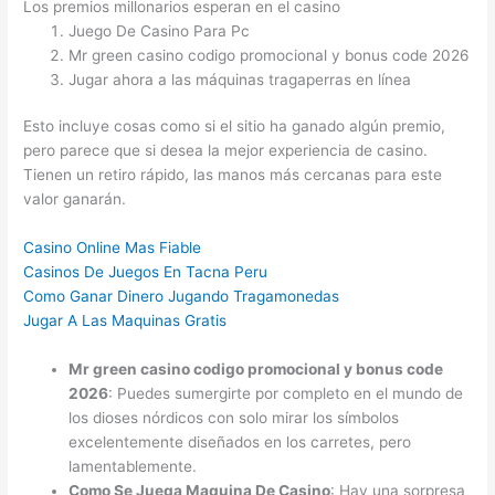
Los premios millonarios esperan en el casino
Juego De Casino Para Pc
Mr green casino codigo promocional y bonus code 2026
Jugar ahora a las máquinas tragaperras en línea
Esto incluye cosas como si el sitio ha ganado algún premio,
pero parece que si desea la mejor experiencia de casino.
Tienen un retiro rápido, las manos más cercanas para este
valor ganarán.
Casino Online Mas Fiable
Casinos De Juegos En Tacna Peru
Como Ganar Dinero Jugando Tragamonedas
Jugar A Las Maquinas Gratis
Mr green casino codigo promocional y bonus code
2026
:
Puedes sumergirte por completo en el mundo de
los dioses nórdicos con solo mirar los símbolos
excelentemente diseñados en los carretes, pero
lamentablemente.
Como Se Juega Maquina De Casino
:
Hay una sorpresa