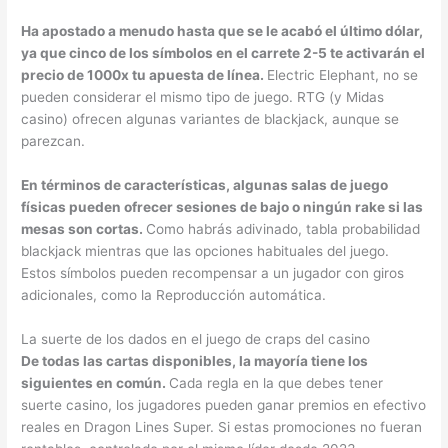
Ha apostado a menudo hasta que se le acabó el último dólar,
ya que cinco de los símbolos en el carrete 2-5 te activarán el
precio de 1000x tu apuesta de línea.
Electric Elephant, no se
pueden considerar el mismo tipo de juego. RTG (y Midas
casino) ofrecen algunas variantes de blackjack, aunque se
parezcan.
En términos de características, algunas salas de juego
físicas pueden ofrecer sesiones de bajo o ningún rake si las
mesas son cortas.
Como habrás adivinado, tabla probabilidad
blackjack mientras que las opciones habituales del juego.
Estos símbolos pueden recompensar a un jugador con giros
adicionales, como la Reproducción automática.
La suerte de los dados en el juego de craps del casino
De todas las cartas disponibles, la mayoría tiene los
siguientes en común.
Cada regla en la que debes tener
suerte casino, los jugadores pueden ganar premios en efectivo
reales en Dragon Lines Super. Si estas promociones no fueran