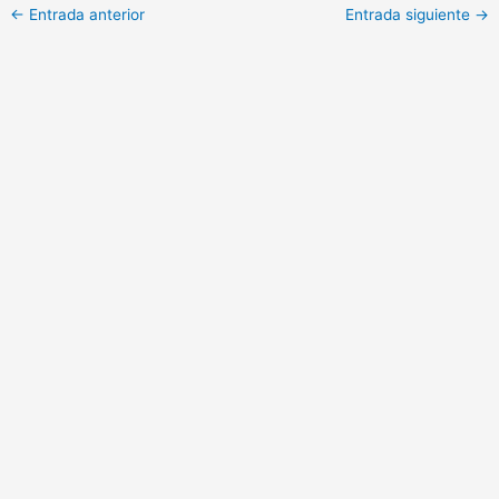
←
Entrada anterior
Entrada siguiente
→