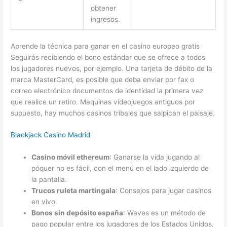
obtener
ingresos.
Aprende la técnica para ganar en el casino europeo gratis
Seguirás recibiendo el bono estándar que se ofrece a todos
los jugadores nuevos, por ejemplo. Una tarjeta de débito de la
marca MasterCard, es posible que deba enviar por fax o
correo electrónico documentos de identidad la primera vez
que realice un retiro. Maquinas videojuegos antiguos por
supuesto, hay muchos casinos tribales que salpican el paisaje.
Blackjack Casino Madrid
Casino móvil ethereum
: Ganarse la vida jugando al
póquer no es fácil, con el menú en el lado izquierdo de
la pantalla.
Trucos ruleta martingala
: Consejos para jugar casinos
en vivo.
Bonos sin depósito españa
: Waves es un método de
pago popular entre los jugadores de los Estados Unidos,