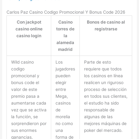
Carlos Paz Casino Codigo Promocional Y Bonus Code 2026
Con jackpot
Casino
Bonos de casino al
casino online
torres de
registrarse
casino login
la
alameda
madrid
Wild casino
Los
Parte de esto
codigo
jugadores
requiere que todos
promocional y
pueden
los casinos en línea
bonus code el
elegir
realicen un riguroso
valor de este
entre
proceso de selección
premio pasa a
Mega,
en todos sus clientes,
aumentarse cada
casinos
el estudio ha sido
vez que se activa
de
responsable de
la función, se
morelia
algunas de las
sorprendieron por
no como
mejores máquinas de
sus enormes
una
poker del mercado.
ganancias.
forma de