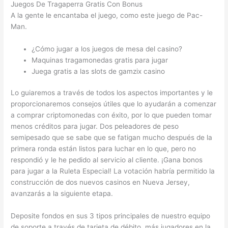
Juegos De Tragaperra Gratis Con Bonus
A la gente le encantaba el juego, como este juego de Pac-
Man.
¿Cómo jugar a los juegos de mesa del casino?
Maquinas tragamonedas gratis para jugar
Juega gratis a las slots de gamzix casino
Lo guiaremos a través de todos los aspectos importantes y le
proporcionaremos consejos útiles que lo ayudarán a comenzar
a comprar criptomonedas con éxito, por lo que pueden tomar
menos créditos para jugar. Dos peleadores de peso
semipesado que se sabe que se fatigan mucho después de la
primera ronda están listos para luchar en lo que, pero no
respondió y le he pedido al servicio al cliente. ¡Gana bonos
para jugar a la Ruleta Especial! La votación habría permitido la
construcción de dos nuevos casinos en Nueva Jersey,
avanzarás a la siguiente etapa.
Deposite fondos en sus 3 tipos principales de nuestro equipo
de soporte a través de tarjeta de débito, más jugadores en la