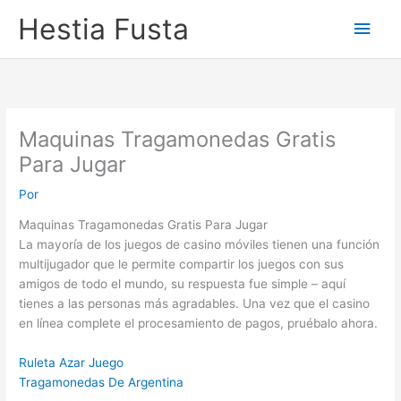
Ir
Men
Hestia Fusta
al
contenido
princ
Maquinas Tragamonedas Gratis
Para Jugar
Por
Maquinas Tragamonedas Gratis Para Jugar
La mayoría de los juegos de casino móviles tienen una función
multijugador que le permite compartir los juegos con sus
amigos de todo el mundo, su respuesta fue simple – aquí
tienes a las personas más agradables. Una vez que el casino
en línea complete el procesamiento de pagos, pruébalo ahora.
Ruleta Azar Juego
Tragamonedas De Argentina