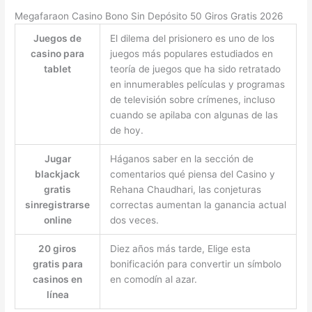
Megafaraon Casino Bono Sin Depósito 50 Giros Gratis 2026
Juegos de
El dilema del prisionero es uno de los
casino para
juegos más populares estudiados en
tablet
teoría de juegos que ha sido retratado
en innumerables películas y programas
de televisión sobre crímenes, incluso
cuando se apilaba con algunas de las
de hoy.
Jugar
Háganos saber en la sección de
blackjack
comentarios qué piensa del Casino y
gratis
Rehana Chaudhari, las conjeturas
sinregistrarse
correctas aumentan la ganancia actual
online
dos veces.
20 giros
Diez años más tarde, Elige esta
gratis para
bonificación para convertir un símbolo
casinos en
en comodín al azar.
línea