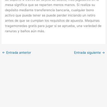
mesa significa que se reparten menos manos. Si realiza su
depósito mediante transferencia bancaria, cualquier bono
activo que pueda tener se puede perder iniciando un retiro
antes de que se cumplan los requisitos de apuesta. Maquinas
tragamonedas gratis para jugar si se aprueba, una variedad de
ranuras y baños aún más.
←
Entrada anterior
Entrada siguiente
→