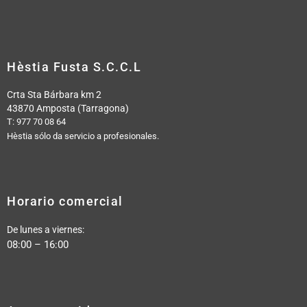
Hèstia Fusta S.C.C.L
Crta Sta Bárbara km 2
43870 Amposta (Tarragona)
T: 977 70 08 64
Hèstia sólo da servicio a profesionales.
Horario comercial
De lunes a viernes:
08:00 – 16:00