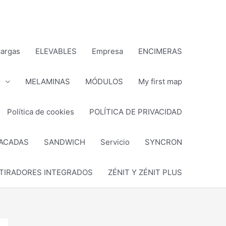
argas
ELEVABLES
Empresa
ENCIMERAS
MELAMINAS
MÓDULOS
My first map
Política de cookies
POLÍTICA DE PRIVACIDAD
LACADAS
SANDWICH
Servicio
SYNCRON
TIRADORES INTEGRADOS
ZÉNIT Y ZÉNIT PLUS