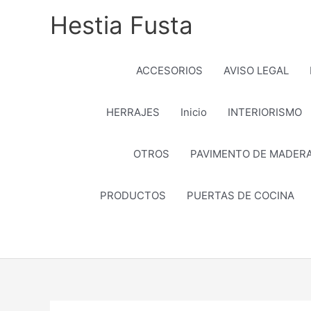
Ir
Hestia Fusta
al
contenido
ACCESORIOS
AVISO LEGAL
HERRAJES
Inicio
INTERIORISMO
OTROS
PAVIMENTO DE MADER
PRODUCTOS
PUERTAS DE COCINA