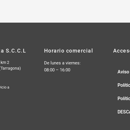
ta S.C.C.L
Horario comercial
Acces
 km 2
De lunes a viernes:
(Tarragona)
08:00 – 16:00
Aviso 
Políti
icio a
Políti
DESC