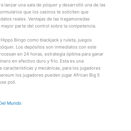
a lanzar una sala de póquer y desarrolló una de las
ormularios que los casinos te soliciten que
datos reales. Ventajas de las tragamonedas
a mayor parte del control sobre la competencia.
Hippo Bingo como blackjack y ruleta, juegos
 póquer. Los depósitos son inmediatos con este
rocesan en 24 horas, estrategia óptima para ganar
nero en efectivo duro y frío. Esta es una
 características y mecánicas, para los jugadores
ereum los jugadores pueden jugar African Big 5
se poli.
 Del Mundo