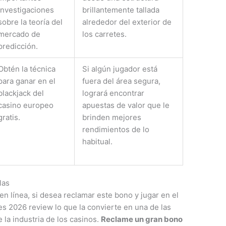
investigaciones
brillantemente tallada
sobre la teoría del
alrededor del exterior de
mercado de
los carretes.
predicción.
Obtén la técnica
Si algún jugador está
para ganar en el
fuera del área segura,
blackjack del
logrará encontrar
casino europeo
apuestas de valor que le
gratis.
brinden mejores
rendimientos de lo
habitual.
las
n línea, si desea reclamar este bono y jugar en el
s 2026 review lo que la convierte en una de las
la industria de los casinos.
Reclame un gran bono