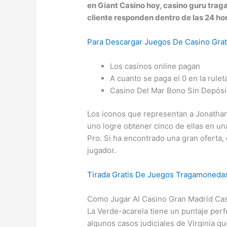
en Giant Casino hoy, casino guru trag
cliente responden dentro de las 24 ho
Para Descargar Juegos De Casino Grat
Los casinos online pagan
A cuanto se paga el 0 en la rulet
Casino Del Mar Bono Sin Depósi
Los iconos que representan a Jonatha
uno logre obtener cinco de ellas en un
Pro. Si ha encontrado una gran oferta,
jugador.
Tirada Gratis De Juegos Tragamoneda
Como Jugar Al Casino Gran Madrid Ca
La Verde-acarela tiene un puntaje perf
algunos casos judiciales de Virginia qu