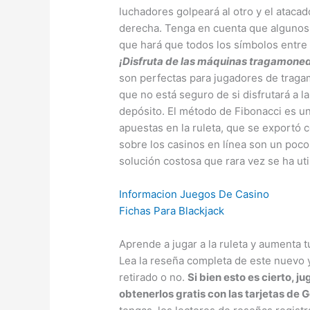
luchadores golpeará al otro y el atacad
derecha. Tenga en cuenta que algunos r
que hará que todos los símbolos entre
¡Disfruta de las máquinas tragamoned
son perfectas para jugadores de traga
que no está seguro de si disfrutará a l
depósito. El método de Fibonacci es un
apuestas en la ruleta, que se exportó 
sobre los casinos en línea son un poco
solución costosa que rara vez se ha uti
Informacion Juegos De Casino
Fichas Para Blackjack
Aprende a jugar a la ruleta y aumenta 
Lea la reseña completa de este nuevo 
retirado o no.
Si bien esto es cierto, j
obtenerlos gratis con las tarjetas de 