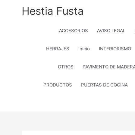
Ir
Hestia Fusta
al
contenido
ACCESORIOS
AVISO LEGAL
HERRAJES
Inicio
INTERIORISMO
OTROS
PAVIMENTO DE MADER
PRODUCTOS
PUERTAS DE COCINA