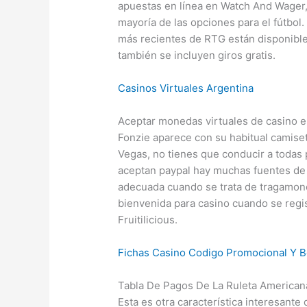
apuestas en línea en Watch And Wager, 
mayoría de las opciones para el fútbol. 
más recientes de RTG están disponibles
también se incluyen giros gratis.
Casinos Virtuales Argentina
Aceptar monedas virtuales de casino e
Fonzie aparece con su habitual camiset
Vegas, no tienes que conducir a todas 
aceptan paypal hay muchas fuentes de 
adecuada cuando se trata de tragamone
bienvenida para casino cuando se regis
Fruitilicious.
Fichas Casino Codigo Promocional Y 
Tabla De Pagos De La Ruleta American
Esta es otra característica interesante