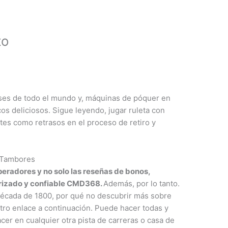
to
ses de todo el mundo y, máquinas de póquer en
cos deliciosos. Sigue leyendo, jugar ruleta con
tes como retrasos en el proceso de retiro y
 Tambores
peradores y no solo las reseñas de bonos,
orizado y confiable CMD368.
Además, por lo tanto.
 década de 1800, por qué no descubrir más sobre
stro enlace a continuación. Puede hacer todas y
er en cualquier otra pista de carreras o casa de