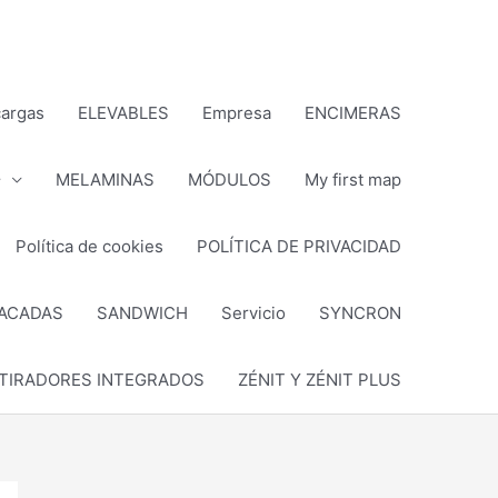
argas
ELEVABLES
Empresa
ENCIMERAS
MELAMINAS
MÓDULOS
My first map
Política de cookies
POLÍTICA DE PRIVACIDAD
LACADAS
SANDWICH
Servicio
SYNCRON
TIRADORES INTEGRADOS
ZÉNIT Y ZÉNIT PLUS