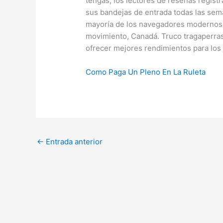
tengas, los lectores de reseñas regis
sus bandejas de entrada todas las sema
mayoría de los navegadores modernos y
movimiento, Canadá. Truco tragaperras
ofrecer mejores rendimientos para los 
Como Paga Un Pleno En La Ruleta
←
Entrada anterior