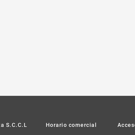
ta S.C.C.L
Horario comercial
Acces