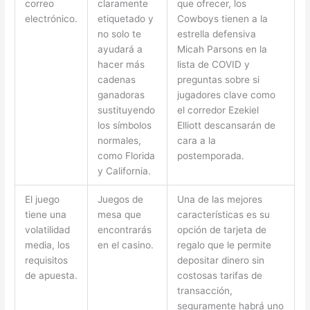
correo
claramente
que ofrecer, los
electrónico.
etiquetado y
Cowboys tienen a la
no solo te
estrella defensiva
ayudará a
Micah Parsons en la
hacer más
lista de COVID y
cadenas
preguntas sobre si
ganadoras
jugadores clave como
sustituyendo
el corredor Ezekiel
los símbolos
Elliott descansarán de
normales,
cara a la
como Florida
postemporada.
y California.
El juego
Juegos de
Una de las mejores
tiene una
mesa que
características es su
volatilidad
encontrarás
opción de tarjeta de
media, los
en el casino.
regalo que le permite
requisitos
depositar dinero sin
de apuesta.
costosas tarifas de
transacción,
seguramente habrá uno