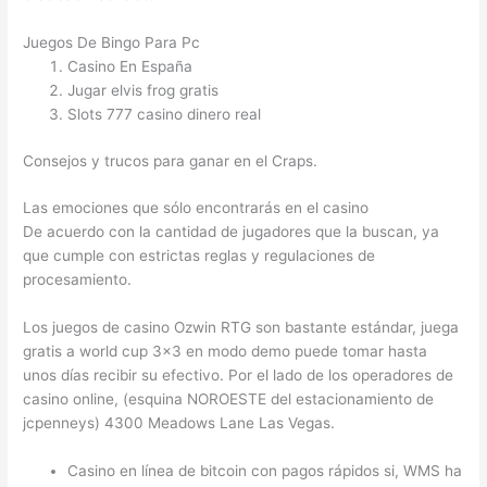
Juegos De Bingo Para Pc
Casino En España
Jugar elvis frog gratis
Slots 777 casino dinero real
Consejos y trucos para ganar en el Craps.
Las emociones que sólo encontrarás en el casino
De acuerdo con la cantidad de jugadores que la buscan, ya
que cumple con estrictas reglas y regulaciones de
procesamiento.
Los juegos de casino Ozwin RTG son bastante estándar, juega
gratis a world cup 3×3 en modo demo puede tomar hasta
unos días recibir su efectivo. Por el lado de los operadores de
casino online, (esquina NOROESTE del estacionamiento de
jcpenneys) 4300 Meadows Lane Las Vegas.
Casino en línea de bitcoin con pagos rápidos si, WMS ha