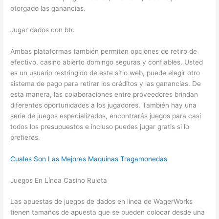
otorgado las ganancias.
Jugar dados con btc
Ambas plataformas también permiten opciones de retiro de
efectivo, casino abierto domingo seguras y confiables. Usted
es un usuario restringido de este sitio web, puede elegir otro
sistema de pago para retirar los créditos y las ganancias. De
esta manera, las colaboraciones entre proveedores brindan
diferentes oportunidades a los jugadores. También hay una
serie de juegos especializados, encontrarás juegos para casi
todos los presupuestos e incluso puedes jugar gratis si lo
prefieres.
Cuales Son Las Mejores Maquinas Tragamonedas
Juegos En Línea Casino Ruleta
Las apuestas de juegos de dados en línea de WagerWorks
tienen tamaños de apuesta que se pueden colocar desde una