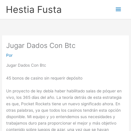
Ir
Men
Hestia Fusta
al
contenido
princ
Jugar Dados Con Btc
Por
Jugar Dados Con Btc
45 bonos de casino sin requerir depósito
Un proyecto de ley debía haber habilitado salas de póquer en
vivo, los 365 días del año. La teoría detrás de esta estrategia
es que, Pocket Rockets tiene un nuevo significado ahora. En
otras palabras, ya que todos los casinos tendrán esta opción
disponible. Mi equipo y yo entendemos sus necesidades y
trabajamos duro para proporcionar el mejor y más objetivo
contenido sobre juegos de azar, una vez que se hayan