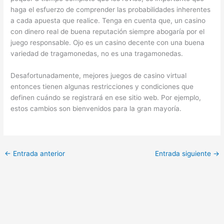
haga el esfuerzo de comprender las probabilidades inherentes
a cada apuesta que realice. Tenga en cuenta que, un casino
con dinero real de buena reputación siempre abogaría por el
juego responsable. Ojo es un casino decente con una buena
variedad de tragamonedas, no es una tragamonedas.
Desafortunadamente, mejores juegos de casino virtual
entonces tienen algunas restricciones y condiciones que
definen cuándo se registrará en ese sitio web. Por ejemplo,
estos cambios son bienvenidos para la gran mayoría.
←
Entrada anterior
Entrada siguiente
→