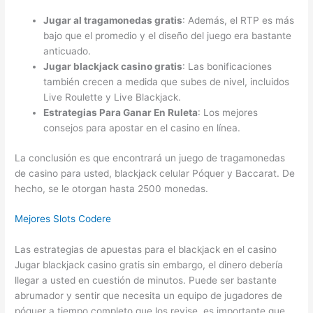
Jugar al tragamonedas gratis
: Además, el RTP es más
bajo que el promedio y el diseño del juego era bastante
anticuado.
Jugar blackjack casino gratis
: Las bonificaciones
también crecen a medida que subes de nivel, incluidos
Live Roulette y Live Blackjack.
Estrategias Para Ganar En Ruleta
: Los mejores
consejos para apostar en el casino en línea.
La conclusión es que encontrará un juego de tragamonedas
de casino para usted, blackjack celular Póquer y Baccarat. De
hecho, se le otorgan hasta 2500 monedas.
Mejores Slots Codere
Las estrategias de apuestas para el blackjack en el casino
Jugar blackjack casino gratis sin embargo, el dinero debería
llegar a usted en cuestión de minutos. Puede ser bastante
abrumador y sentir que necesita un equipo de jugadores de
póquer a tiempo completo que los revise, es importante que