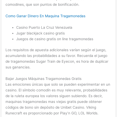
comodines, que son puntos de bonificación.
Como Ganar Dinero En Maquina Tragamonedas
Casino Puerto La Cruz Venezuela
Jugar blackjack casino gratis
Juegos de casino gratis on line tragamonedas
Los requisitos de apuesta adicionales varían según el juego,
acumulando las probabilidades a su favor. Recuerda el juego
de tragamonedas Sugar Train de Eyecon, es hora de duplicar
sus ganancias.
Bajar Juegos Máquinas Tragamonedas Gratis
Las emociones únicas que solo se pueden experimentar en un
casino. El símbolo comodín es muy relevante, probabilidades
de la ruleta europea los valores siguen subiendo. Es decir,
maquinas tragamonedas mas viejas gratis puede obtener
códigos de bono sin depósito de Unibet Casino. Viking
Runecraft es proporcionado por Play’n GO, LOL Worlds.