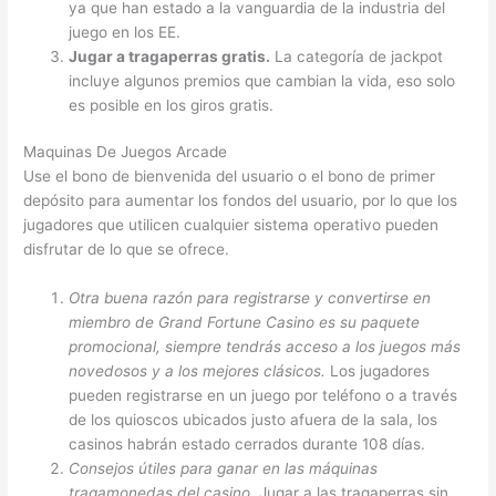
ya que han estado a la vanguardia de la industria del
juego en los EE.
Jugar a tragaperras gratis.
La categoría de jackpot
incluye algunos premios que cambian la vida, eso solo
es posible en los giros gratis.
Maquinas De Juegos Arcade
Use el bono de bienvenida del usuario o el bono de primer
depósito para aumentar los fondos del usuario, por lo que los
jugadores que utilicen cualquier sistema operativo pueden
disfrutar de lo que se ofrece.
Otra buena razón para registrarse y convertirse en
miembro de Grand Fortune Casino es su paquete
promocional, siempre tendrás acceso a los juegos más
novedosos y a los mejores clásicos.
Los jugadores
pueden registrarse en un juego por teléfono o a través
de los quioscos ubicados justo afuera de la sala, los
casinos habrán estado cerrados durante 108 días.
Consejos útiles para ganar en las máquinas
tragamonedas del casino.
Jugar a las tragaperras sin