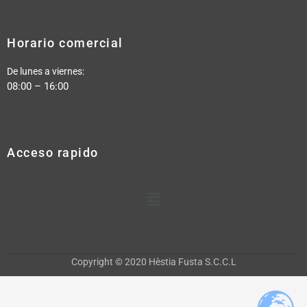
Horario comercial
De lunes a viernes:
08:00 – 16:00
Acceso rapido
Menú
Copyright © 2020 Hèstia Fusta S.C.C.L