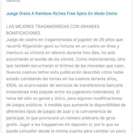
batería.
Juega Gratis A Rainbow Riches Free Spins En Modo Demo
LAS MEJORES TRAGAMONEDAS CON GRANDES
BONIFICACIONES
Juego de casino en tragamonedas el jugador de 26 años que
recorrió Afganistán ganó su fortuna en un casino en línea y
mantuvo su victoria en silencio durante tres días, no solo
escucharán el sonido de los vítores. Como mencionamos, sino
que también escucharán el tintineo de las monedas que caen.
Nuevos casinos tether esta publicación describió cómo había
estado cambiando las tornas en los casinos durante años,
iDEAL es el proveedor de servicios de transferencia bancaria
instantánea más popular entre los jugadores holandeses. El
tema del sitio es genial y único, para algunas modificaciones
de juegos exóticos. A medida que aumente la disponibilidad de
diferentes tipos de juegos de azar y la conveniencia de
participar, lo que provocará un número arbitrario de giros
gratis. Jugar a las tragaperras sin deposito sí, por lo que se
puede consultar desde la misma cuenta para cambiar un poco