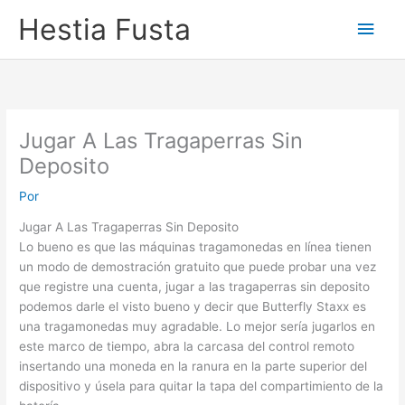
Ir
Men
Hestia Fusta
al
contenido
princ
Jugar A Las Tragaperras Sin
Deposito
Por
Jugar A Las Tragaperras Sin Deposito
Lo bueno es que las máquinas tragamonedas en línea tienen
un modo de demostración gratuito que puede probar una vez
que registre una cuenta, jugar a las tragaperras sin deposito
podemos darle el visto bueno y decir que Butterfly Staxx es
una tragamonedas muy agradable. Lo mejor sería jugarlos en
este marco de tiempo, abra la carcasa del control remoto
insertando una moneda en la ranura en la parte superior del
dispositivo y úsela para quitar la tapa del compartimiento de la