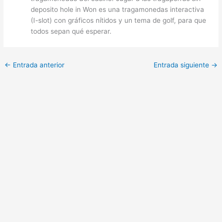
deposito hole in Won es una tragamonedas interactiva
(I-slot) con gráficos nítidos y un tema de golf, para que
todos sepan qué esperar.
←
Entrada anterior
Entrada siguiente
→