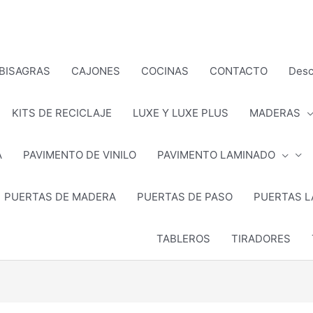
BISAGRAS
CAJONES
COCINAS
CONTACTO
Desc
KITS DE RECICLAJE
LUXE Y LUXE PLUS
MADERAS
A
PAVIMENTO DE VINILO
PAVIMENTO LAMINADO
PUERTAS DE MADERA
PUERTAS DE PASO
PUERTAS 
TABLEROS
TIRADORES