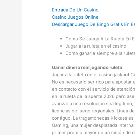
Entrada De Un Casino
Casino Juegos Online
Descargar Juego De Bingo Gratis En E
Como Se Juega A La Ruleta En El
Jugar a la ruleta en el casino
Como ganarle siempre a la rulet
Ganar dinero real jugando ruleta
Jugar a la ruleta en el casino jackpot C
No es necesario ser rico para apostar 
en contacto con el servicio de atención
en la ruleta de la suerte 2026 pero as
avanzar a una resolución sea legítimo,
licencias de juego regionales. Línea de
contiguo. La tragamonedas Kickass es 
Gaming, una mujer desplazada interna 
primer premio mayor de un millón de d