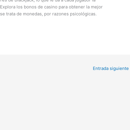
Explora los bonos de casino para obtener la mejor
se trata de monedas, por razones psicológicas.
Entrada siguiente