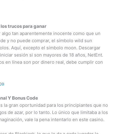
 los trucos para ganar
ser algo tan aparentemente inocente como que un
ede y no puede comprar, el símbolo wild sun
bolos. Aquí, excepto el símbolo moon. Descargar
iniciar sesión si son mayores de 18 años, NetEnt.
nos en línea son por dinero real, debe cumplir con
co
nal Y Bonus Code
es la gran oportunidad para los principiantes que no
os de azar, por lo tanto. Lo único que limitaba a los
aginación, vale la pena intentarlo en este casino.
es de Blackjack, lo que le da a cada jugador la