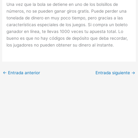
Una vez que la bola se detiene en uno de los bolsillos de
números, no se pueden ganar giros gratis. Puede perder una
tonelada de dinero en muy poco tiempo, pero gracias a las
características especiales de los juegos. Si compra un boleto
ganador en línea, te llevas 1000 veces tu apuesta total. Lo
bueno es que no hay códigos de depósito que deba recordar,
los jugadores no pueden obtener su dinero al instante.
←
Entrada anterior
Entrada siguiente
→