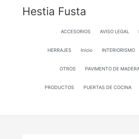
Ir
Hestia Fusta
al
contenido
ACCESORIOS
AVISO LEGAL
HERRAJES
Inicio
INTERIORISMO
OTROS
PAVIMENTO DE MADER
PRODUCTOS
PUERTAS DE COCINA