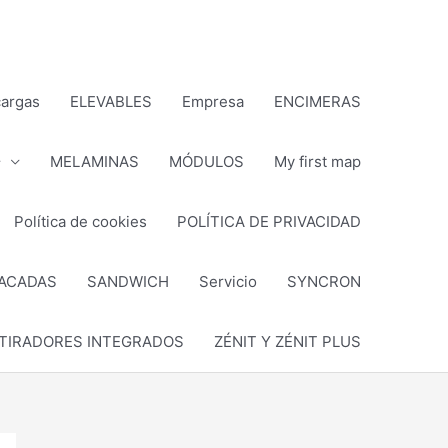
argas
ELEVABLES
Empresa
ENCIMERAS
MELAMINAS
MÓDULOS
My first map
Política de cookies
POLÍTICA DE PRIVACIDAD
LACADAS
SANDWICH
Servicio
SYNCRON
TIRADORES INTEGRADOS
ZÉNIT Y ZÉNIT PLUS