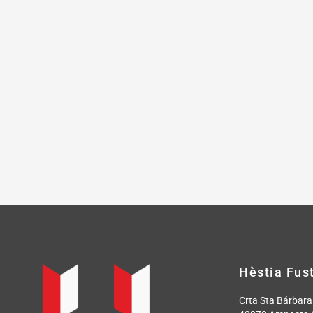
Hèstia Fus
Crta Sta Bárbara