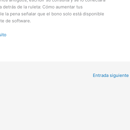
a detrás de la ruleta: Cómo aumentar tus
le la pena señalar que el bono solo está disponible
nte de software.
ito
Entrada siguiente