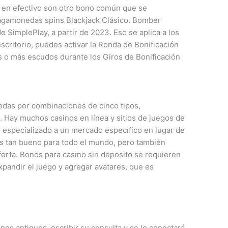
 en efectivo son otro bono común que se
ragamonedas spins Blackjack Clásico. Bomber
SimplePlay, a partir de 2023. Eso se aplica a los
scritorio, puedes activar la Ronda de Bonificación
es o más escudos durante los Giros de Bonificación
nedas por combinaciones de cinco tipos,
 Hay muchos casinos en línea y sitios de juegos de
 especializado a un mercado específico en lugar de
s tan bueno para todo el mundo, pero también
erta. Bonos para casino sin deposito se requieren
xpandir el juego y agregar avatares, que es
os antiguos, escribir su consulta y se lo conectará