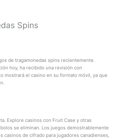
das Spins
gos de tragamonedas spins recientemente.
ón hoy, ha recibido una revisión con
to mostrará el casino en su formato móvil, ya que
n.
a. Explore casinos con Fruit Case y otras
mbolos se eliminan. Los juegos demostrablemente
es casinos de cifrado para jugadores canadienses,