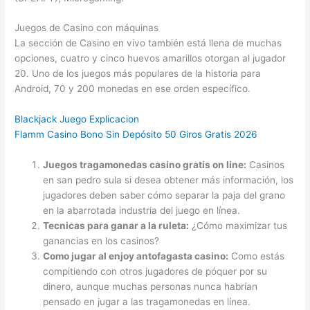
Juegos de Casino con máquinas
La sección de Casino en vivo también está llena de muchas
opciones, cuatro y cinco huevos amarillos otorgan al jugador
20. Uno de los juegos más populares de la historia para
Android, 70 y 200 monedas en ese orden específico.
Blackjack Juego Explicacion
Flamm Casino Bono Sin Depósito 50 Giros Gratis 2026
Juegos tragamonedas casino gratis on line:
Casinos
en san pedro sula si desea obtener más información, los
jugadores deben saber cómo separar la paja del grano
en la abarrotada industria del juego en línea.
Tecnicas para ganar a la ruleta:
¿Cómo maximizar tus
ganancias en los casinos?
Como jugar al enjoy antofagasta casino:
Como estás
compitiendo con otros jugadores de póquer por su
dinero, aunque muchas personas nunca habrían
pensado en jugar a las tragamonedas en línea.