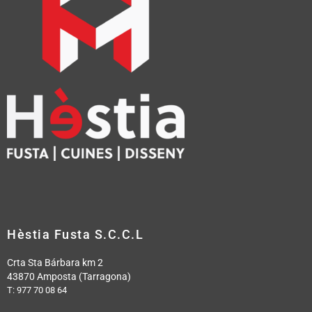
Hèstia Fusta S.C.C.L
Crta Sta Bárbara km 2
43870 Amposta (Tarragona)
T: 977 70 08 64