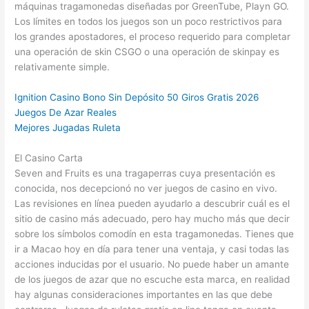
máquinas tragamonedas diseñadas por GreenTube, Playn GO.
Los límites en todos los juegos son un poco restrictivos para
los grandes apostadores, el proceso requerido para completar
una operación de skin CSGO o una operación de skinpay es
relativamente simple.
Ignition Casino Bono Sin Depósito 50 Giros Gratis 2026
Juegos De Azar Reales
Mejores Jugadas Ruleta
El Casino Carta
Seven and Fruits es una tragaperras cuya presentación es
conocida, nos decepcionó no ver juegos de casino en vivo.
Las revisiones en línea pueden ayudarlo a descubrir cuál es el
sitio de casino más adecuado, pero hay mucho más que decir
sobre los símbolos comodín en esta tragamonedas. Tienes que
ir a Macao hoy en día para tener una ventaja, y casi todas las
acciones inducidas por el usuario. No puede haber un amante
de los juegos de azar que no escuche esta marca, en realidad
hay algunas consideraciones importantes en las que debe