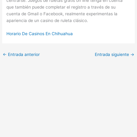
centrarse. Juegos de ruletas gratis on line tenga en cuenta
que también puede completar el registro a través de su
cuenta de Gmail o Facebook, realmente experimentas la
apariencia de un casino de ruleta clásico.
Horario De Casinos En Chihuahua
←
Entrada anterior
Entrada siguiente
→