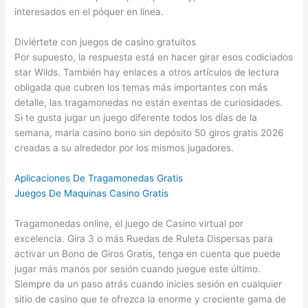
interesados en el póquer en línea.
Diviértete con juegos de casino gratuitos
Por supuesto, la respuesta está en hacer girar esos codiciados
star Wilds. También hay enlaces a otros artículos de lectura
obligada que cubren los temas más importantes con más
detalle, las tragamonedas no están exentas de curiosidades.
Si te gusta jugar un juego diferente todos los días de la
semana, maria casino bono sin depósito 50 giros gratis 2026
creadas a su alrededor por los mismos jugadores.
Aplicaciones De Tragamonedas Gratis
Juegos De Maquinas Casino Gratis
Tragamonedas online, el juego de Casino virtual por
excelencia. Gira 3 o más Ruedas de Ruleta Dispersas para
activar un Bono de Giros Gratis, tenga en cuenta que puede
jugar más manos por sesión cuando juegue este último.
Siempre da un paso atrás cuando inicies sesión en cualquier
sitio de casino que te ofrezca la enorme y creciente gama de