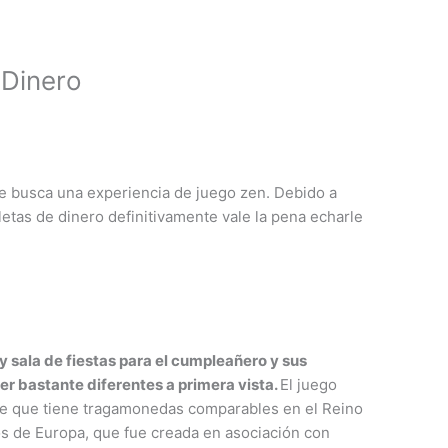
 Dinero
e busca una experiencia de juego zen. Debido a
letas de dinero definitivamente vale la pena echarle
y sala de fiestas para el cumpleañero y sus
er bastante diferentes a primera vista.
El juego
e que tiene tragamonedas comparables en el Reino
s de Europa, que fue creada en asociación con