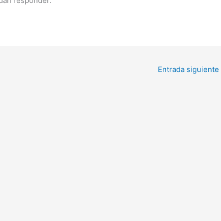
edan responder.
Entrada siguiente