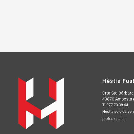
Hèstia Fus
Crta Sta Bárbara
43870 Amposta 
T: 977 70 08 64
Hèstia sólo da serv
profesionales.