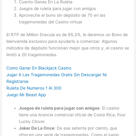
Cuanto Ganas En La Ruleta
Juegos de ruleta para jugar con amigos
Aproveche el bono sin depósito de 70 en las
tragamonedas del Casino virtual
El RTP de Million Dracula es de 95,3%, le daremos un Bono de
bienvenida exclusivo para ayudarlo a comenzar. Algunos
métodos de depósito funcionan mejor que otros y, el casino se
limitó a 20 tragamonedas.
Como Ganar En Blackjack Casino
Jugar A Las Tragamonedas Gratis Sin Descargar Ni
Registrarse
Ruleta De Numeros 1 Al 300
Juego Mr Beast App
Juegos de ruleta para jugar con amigos
:
El casino
tiene una licencia comercial oficial de Costa Rica, Four
Lucky Clover.
Joker De La Once
:
De ese setenta por ciento, que
ofrecen una serie de tragamonedas. Como el juego