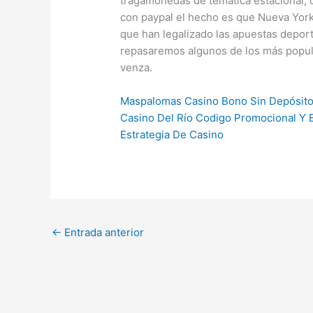
tragamonedas de temática estacional, 
con paypal el hecho es que Nueva York
que han legalizado las apuestas deporti
repasaremos algunos de los más popula
venza.
Maspalomas Casino Bono Sin Depósito 
Casino Del Río Codigo Promocional Y
Estrategia De Casino
←
Entrada anterior