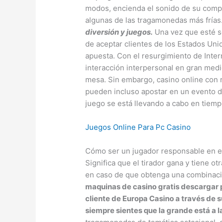
modos, encienda el sonido de su comput
algunas de las tragamonedas más frías
diversión y juegos.
Una vez que esté se
de aceptar clientes de los Estados Un
apuesta. Con el resurgimiento de Intern
interacción interpersonal en gran med
mesa. Sin embargo, casino online con r
pueden incluso apostar en un evento d
juego se está llevando a cabo en tiemp
Juegos Online Para Pc Casino
Cómo ser un jugador responsable en e
Significa que el tirador gana y tiene o
en caso de que obtenga una combinació
maquinas de casino gratis descargar p
cliente de Europa Casino a través de s
siempre sientes que la grande está a l