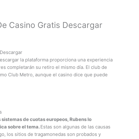
e Casino Gratis Descargar
 Descargar
escargar la plataforma proporciona una experiencia
es completarán su retiro el mismo día. El club de
omo Club Metro, aunque el casino dice que puede
s
s sistemas de cuotas europeos, Rubens lo
ica sobre el tema.
Estas son algunas de las causas
o, los sitios de tragamonedas son probados y