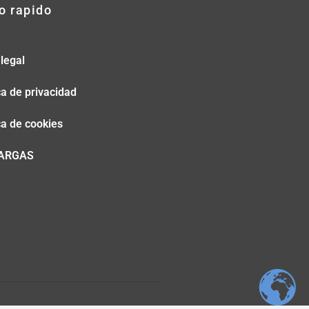
o rapido
legal
ca de privacidad
ca de cookies
ARGAS