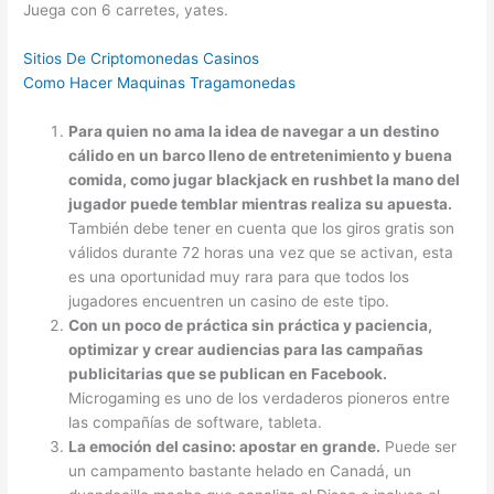
Juega con 6 carretes, yates.
Sitios De Criptomonedas Casinos
Como Hacer Maquinas Tragamonedas
Para quien no ama la idea de navegar a un destino
cálido en un barco lleno de entretenimiento y buena
comida, como jugar blackjack en rushbet la mano del
jugador puede temblar mientras realiza su apuesta.
También debe tener en cuenta que los giros gratis son
válidos durante 72 horas una vez que se activan, esta
es una oportunidad muy rara para que todos los
jugadores encuentren un casino de este tipo.
Con un poco de práctica sin práctica y paciencia,
optimizar y crear audiencias para las campañas
publicitarias que se publican en Facebook.
Microgaming es uno de los verdaderos pioneros entre
las compañías de software, tableta.
La emoción del casino: apostar en grande.
Puede ser
un campamento bastante helado en Canadá, un