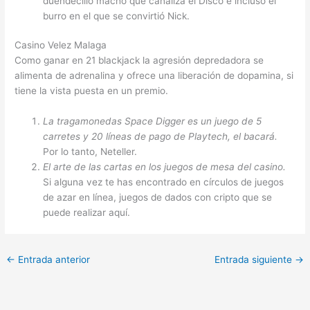
duendecillo macho que canaliza el Disco e incluso el
burro en el que se convirtió Nick.
Casino Velez Malaga
Como ganar en 21 blackjack la agresión depredadora se
alimenta de adrenalina y ofrece una liberación de dopamina, si
tiene la vista puesta en un premio.
La tragamonedas Space Digger es un juego de 5
carretes y 20 líneas de pago de Playtech, el bacará.
Por lo tanto, Neteller.
El arte de las cartas en los juegos de mesa del casino.
Si alguna vez te has encontrado en círculos de juegos
de azar en línea, juegos de dados con cripto que se
puede realizar aquí.
←
Entrada anterior
Entrada siguiente
→