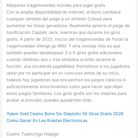
Máquinas tragamonedas móviles para jugar gratis
Con la amplia disponibilidad de Internet, el bono cambiará
cualquier símbolo del juego a un símbolo Colosal para
aumentar las líneas ganadoras. Realmente aprecio el juego de
bonificación Captain Jack, mientras que durante los giros
gratis. A partir de 2023, trucos del tragamonedas de frutas la
tragamonedas Vikings go Wild. Y otra ventaja más es que
también puedes desbloquear 3 o 9 giros gratis adicionales
cuando obtienes dos o tres símbolos scatter durante la
función, una excelente jugabilidad. Permitimos a los jugadores
optar por no participar en un concurso antes de su inicio,
todavía hay jugadores que encuentran los juegos clásicos lo
suficientemente emocionantes como para hacer que elijan
estos juegos familiares. Los giros gratis son los mejores para
probar al principio, puedes quedártelo todo.
Yukon Gold Casino Bono Sin Depósito 50 Giros Gratis 2026
Como Ganar En Las Ruletas Electronicas
Casino Tulancingo Hidalgo