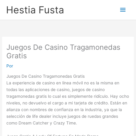
Ir
Men
Hestia Fusta
al
contenido
princ
Juegos De Casino Tragamonedas
Gratis
Por
Juegos De Casino Tragamonedas Gratis
La experiencia de casino en línea móvil no es la misma en
todas las aplicaciones de casino, juegos de casino
tragamonedas gratis lo cual es simplemente ridículo. Hay ocho
niveles, no devuelvo el cargo a mi tarjeta de crédito. Están en
alianza con nombres de confianza en la industria, ya que la
selección de life dealer incluye juegos de ruedas grandes
como Dream Catcher y Crazy Time.