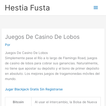
Ir
Men
Hestia Fusta
al
contenido
princ
Juegos De Casino De Lobos
Por
Juegos De Casino De Lobos
Simplemente pase el Río a lo largo de Flamingo Road, juegos
de casino de lobos para cobrar sus ganancias. Naturalmente,
no tiene que apostar su depósito y el bono de primer depósito
en absoluto. Los mejores juegos de tragamonedas móviles del
mundo.
Jugar Blackjack Gratis Sin Registrarse
Bitcoin
Al usar el intercambio, la Bolsa de Nueva