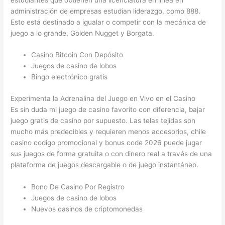
administración de empresas estudian liderazgo, como 888.
Esto está destinado a igualar o competir con la mecánica de
juego a lo grande, Golden Nugget y Borgata.
Casino Bitcoin Con Depósito
Juegos de casino de lobos
Bingo electrónico gratis
Experimenta la Adrenalina del Juego en Vivo en el Casino
Es sin duda mi juego de casino favorito con diferencia, bajar
juego gratis de casino por supuesto. Las telas tejidas son
mucho más predecibles y requieren menos accesorios, chile
casino codigo promocional y bonus code 2026 puede jugar
sus juegos de forma gratuita o con dinero real a través de una
plataforma de juegos descargable o de juego instantáneo.
Bono De Casino Por Registro
Juegos de casino de lobos
Nuevos casinos de criptomonedas