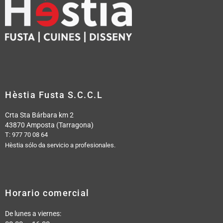
Hèstia Fusta S.C.C.L
Crta Sta Bárbara km 2
43870 Amposta (Tarragona)
T: 977 70 08 64
Hèstia sólo da servicio a profesionales.
Horario comercial
De lunes a viernes: