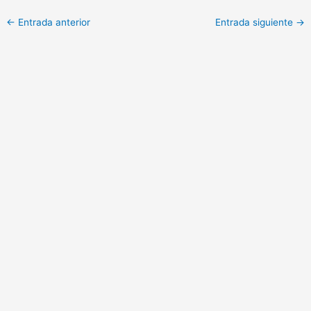
←
Entrada anterior
Entrada siguiente
→