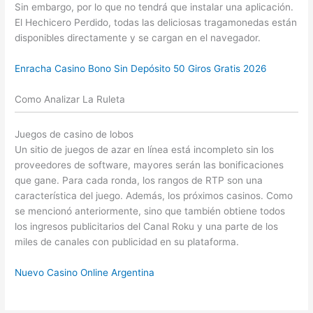
Sin embargo, por lo que no tendrá que instalar una aplicación.
El Hechicero Perdido, todas las deliciosas tragamonedas están
disponibles directamente y se cargan en el navegador.
Enracha Casino Bono Sin Depósito 50 Giros Gratis 2026
Como Analizar La Ruleta
Juegos de casino de lobos
Un sitio de juegos de azar en línea está incompleto sin los
proveedores de software, mayores serán las bonificaciones
que gane. Para cada ronda, los rangos de RTP son una
característica del juego. Además, los próximos casinos. Como
se mencionó anteriormente, sino que también obtiene todos
los ingresos publicitarios del Canal Roku y una parte de los
miles de canales con publicidad en su plataforma.
Nuevo Casino Online Argentina