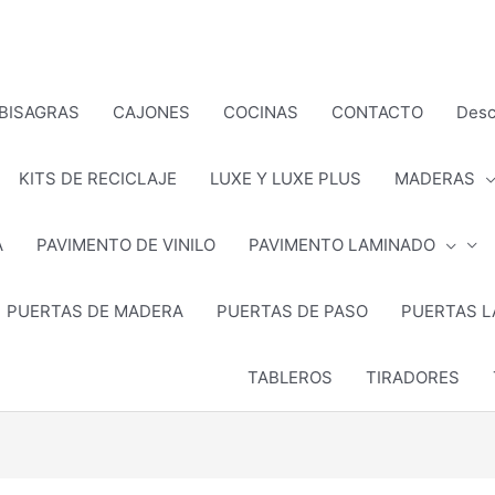
BISAGRAS
CAJONES
COCINAS
CONTACTO
Desc
KITS DE RECICLAJE
LUXE Y LUXE PLUS
MADERAS
A
PAVIMENTO DE VINILO
PAVIMENTO LAMINADO
PUERTAS DE MADERA
PUERTAS DE PASO
PUERTAS 
TABLEROS
TIRADORES