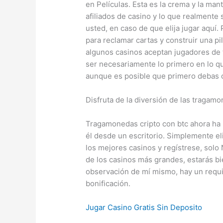
en Películas. Esta es la crema y la ma
afiliados de casino y lo que realmente
usted, en caso de que elija jugar aquí.
para reclamar cartas y construir una p
algunos casinos aceptan jugadores de
ser necesariamente lo primero en lo q
aunque es posible que primero debas c
Disfruta de la diversión de las tragamo
Tragamonedas cripto con btc ahora ha
él desde un escritorio. Simplemente eli
los mejores casinos y regístrese, solo
de los casinos más grandes, estarás bi
observación de mí mismo, hay un requi
bonificación.
Jugar Casino Gratis Sin Deposito