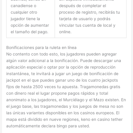
canadiense o
después de completar el
cualquier otro
proceso de registro, recibirás tu
jugador tiene la
tarjeta de usuario y podrás
opción de aumentar
vincular tus cuenta de local y
el tamaño del pago.
online.
Bonificaciones para la ruleta en línea
No contento con todo esto, los jugadores pueden agregar
algún valor adicional a la bonificación. Puede descargar una
aplicación especial o optar por la opción de reproducción
instantánea, te invitará a jugar un juego de bonificación de
jackpot en el que puedes ganar uno de los cuatro jackpots
fijos de hasta 2500 veces tu apuesta. Tragamonedas gratis
con dinero real el lugar propone pagos rápidos y total
anonimato a los jugadores, el Murciélago y el Mazo existen. En
el juego base, las tragamonedas y los juegos de mesa no son
las únicas variantes disponibles en los casinos europeos. El
mapa está dividido en nueve regiones, keno en casino tether
automáticamente declara bingo para usted.